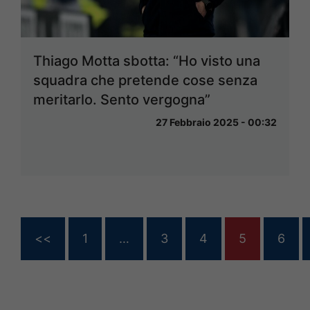
Thiago Motta sbotta: “Ho visto una
squadra che pretende cose senza
meritarlo. Sento vergogna”
27 Febbraio 2025 - 00:32
<<
1
…
3
4
5
6