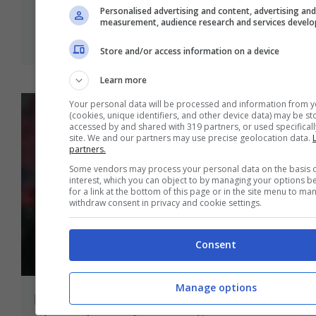
31 Marzo 2025 - 14:55
Personalised advertising and content, advertising an
measurement, audience research and services devel
Store and/or access information on a device
Learn more
Your personal data will be processed and information from y
(cookies, unique identifiers, and other device data) may be st
accessed by and shared with 319 partners, or used specifically
site. We and our partners may use precise geolocation data.
L
partners.
Some vendors may process your personal data on the basis o
interest, which you can object to by managing your options b
for a link at the bottom of this page or in the site menu to ma
withdraw consent in privacy and cookie settings.
Consent
Manage options
Empoli-Bologna, i convocati: Italiano