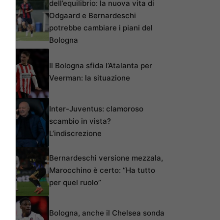
dell’equilibrio: la nuova vita di
Odgaard e Bernardeschi
potrebbe cambiare i piani del
Bologna
Il Bologna sfida l’Atalanta per
Veerman: la situazione
Inter-Juventus: clamoroso
scambio in vista?
L’indiscrezione
Bernardeschi versione mezzala,
Marocchino è certo: “Ha tutto
per quel ruolo”
Bologna, anche il Chelsea sonda