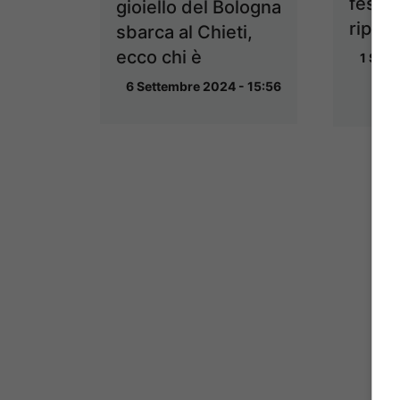
festeg
gioiello del Bologna
ripesc
sbarca al Chieti,
ecco chi è
1 Sett
6 Settembre 2024 - 15:56