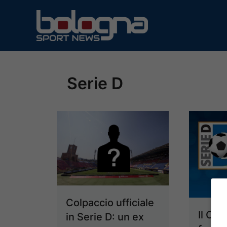
Vai
al
contenuto
Serie D
Colpaccio ufficiale
Il Cor
in Serie D: un ex