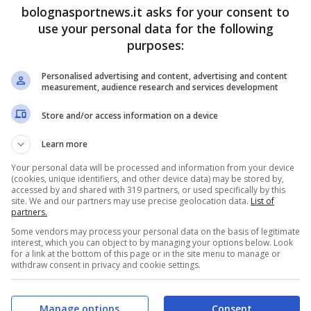
gia: è
bolognasportnews.it asks for your consent to
ato in D
use your personal data for the following
purposes:
embre 2020 - 10:42
Personalised advertising and content, advertising and content
measurement, audience research and services development
Store and/or access information on a device
Learn more
Your personal data will be processed and information from your device
(cookies, unique identifiers, and other device data) may be stored by,
accessed by and shared with 319 partners, or used specifically by this
site. We and our partners may use precise geolocation data.
List of
partners.
Some vendors may process your personal data on the basis of legitimate
interest, which you can object to by managing your options below. Look
for a link at the bottom of this page or in the site menu to manage or
withdraw consent in privacy and cookie settings.
Manage options
Consent