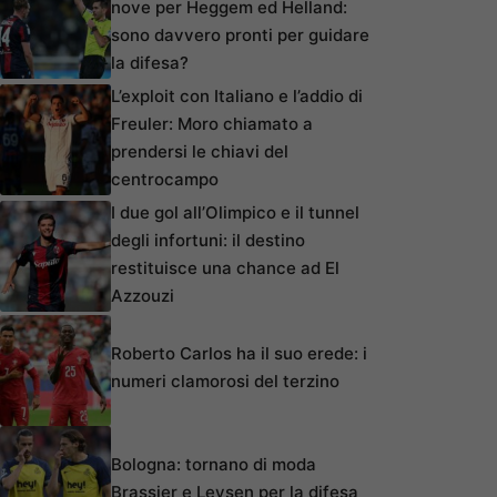
nove per Heggem ed Helland:
sono davvero pronti per guidare
la difesa?
L’exploit con Italiano e l’addio di
Freuler: Moro chiamato a
prendersi le chiavi del
centrocampo
I due gol all’Olimpico e il tunnel
degli infortuni: il destino
restituisce una chance ad El
Azzouzi
Roberto Carlos ha il suo erede: i
numeri clamorosi del terzino
Bologna: tornano di moda
Brassier e Leysen per la difesa