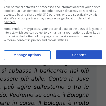
Your personal data will be processed and information from your device
(cookies, unique identifiers, and other device data) may be stored by,
accessed by and shared with 319 partners, or used specifically by this
site. We and our partners may use precise geolocation data.
List of
.it)
partners.
Some vendors may process your personal data on the basis of legitimate
biti dagli emiliani in contropiede e
interest, which you can object to by managing your options below. Look
for a link at the bottom of this page or in the site menu to manage or
mbo
withdraw consent in privacy and cookie settings.
Manage options
Consent
 solo una strategia per gara, ma
si abbassa il baricentro hai più
essere più abile. Contro la Juve
può agire sull’esterno o tra le
zio. Vedremo se contro il Bologna
 gara in corso. Il Bologna è molto