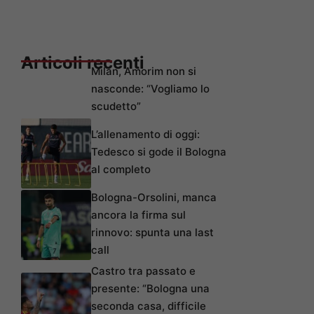
Articoli recenti
Milan, Amorim non si
nasconde: “Vogliamo lo
scudetto”
L’allenamento di oggi:
Tedesco si gode il Bologna
al completo
Bologna-Orsolini, manca
ancora la firma sul
rinnovo: spunta una last
call
Castro tra passato e
presente: “Bologna una
seconda casa, difficile