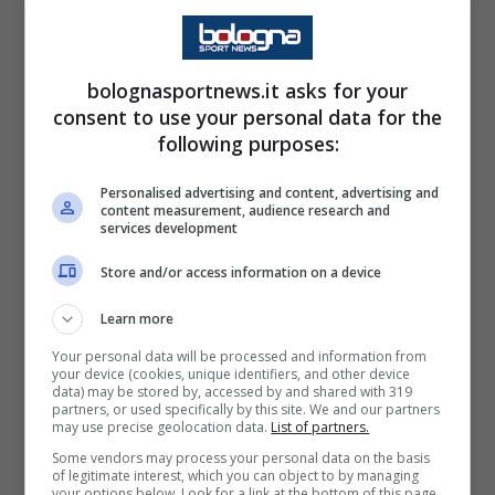
proposta, seppur inferiore alla cifra indicata
da Gianluca Muratori qualche settimana fa,
bolognasportnews.it asks for your
per l’acquisto della Fortitudo da parte della
consent to use your personal data for the
cordata di Stefano Tedeschi e Giorgio
following purposes:
Bresciani. La proposta comunque dovrebbe
Personalised advertising and content, advertising and
essere formalizzata fra qualche giorno, in
content measurement, audience research and
services development
attesa anche di capire gli sviluppi dell’altro
gruppo capitanato da Matteo Gentilini.
Store and/or access information on a device
L’eventualità che quest’ultimo non riesca ad
Learn more
aggiudicarsi la corsa alla società, rende
Your personal data will be processed and information from
your device (cookies, unique identifiers, and other device
ipotizzabile un’uscita di scena come main
data) may be stored by, accessed by and shared with 319
partners, or used specifically by this site. We and our partners
sponsor per Flats Service, seppur legata
may use precise geolocation data.
List of partners.
ancora un anno da contratto.
Some vendors may process your personal data on the basis
of legitimate interest, which you can object to by managing
your options below. Look for a link at the bottom of this page