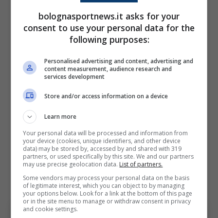
Perché il Bologna pressa
bolognasportnews.it asks for your
consent to use your personal data for the
molto uomo contro uomo,
following purposes:
crea difficoltà non solo a
noi ma a tutti: ha vinto o
Personalised advertising and content, advertising and
content measurement, audience research and
pareggiato con le squadre
services development
più forti. Noi sicuramente
Store and/or access information on a device
potevamo fare meglio, in
Learn more
questi casi bisogna anche
Your personal data will be processed and information from
your device (cookies, unique identifiers, and other device
avere la forza di dire bravi
data) may be stored by, accessed by and shared with 319
partners, or used specifically by this site. We and our partners
agli altri
may use precise geolocation data.
List of partners.
Some vendors may process your personal data on the basis
of legitimate interest, which you can object to by managing
your options below. Look for a link at the bottom of this page
or in the site menu to manage or withdraw consent in privacy
and cookie settings.