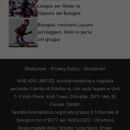
League per Rowe: la
risposta del Bologna
Bologna: rientrano Lucumí
ed Heggem. Holm in parte
col gruppo
Redazione
-
Privacy Policy
-
Disclaimer
HUB ADV LIMITED, società costituita e regolata
secondo il diritto di Gibilterra, con sede legale in Unit
1-3 Irish Place, Irish Town, Gibraltar, GX11 1AA, ID
Fiscale 124881
Testata Giornalistica registrata presso il Tribunale di
Bologna con n°8577 del 16/03/2022 – Direttore
Responsabile della Testata: Luca Nigro. Email: