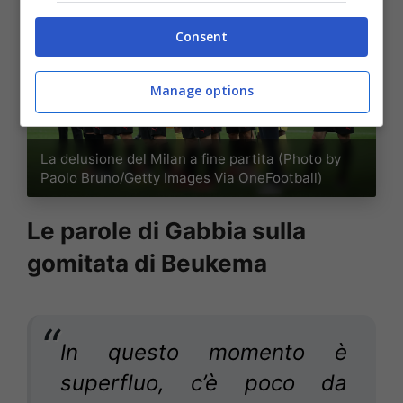
Consent
Manage options
La delusione del Milan a fine partita (Photo by
Paolo Bruno/Getty Images Via OneFootball)
Le parole di Gabbia sulla
gomitata di Beukema
In questo momento è
superfluo, c’è poco da