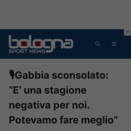
Vai
al
MENU
contenuto
🎙Gabbia sconsolato:
“E’ una stagione
negativa per noi.
Potevamo fare meglio”