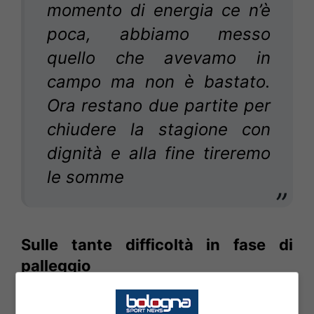
momento di energia ce n’è
poca, abbiamo messo
quello che avevamo in
campo ma non è bastato.
Ora restano due partite per
chiudere la stagione con
dignità e alla fine tireremo
le somme
Sulle tante difficoltà in fase di
palleggio