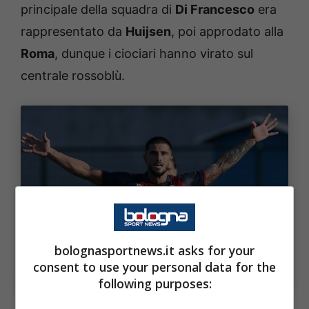
principale della squadra di
Di Francesco
era
rappresentato da
Huijsen
, poi approdato alla
Roma
, dunque i ciociari hanno virato sul
centrale rossoblù.
bolognasportnews.it asks for your
consent to use your personal data for the
Kevin Bonifazi (ph. Image Sport)
following purposes: