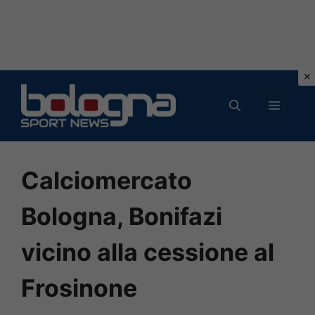
Vai
al
MENU
contenuto
Calciomercato
Bologna, Bonifazi
vicino alla cessione al
Frosinone