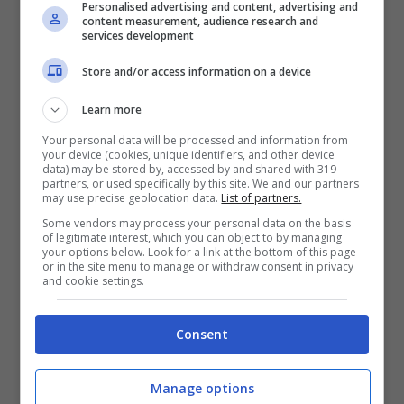
I numeri di Bonifazi al Bologna
Personalised advertising and content, advertising and
content measurement, audience research and
services development
Arrivato sotto le due torri nell’estate del 2021
Store and/or access information on a device
dalla
Spal
per una cifra vicina ai
6 milioni di
euro
,
Kevin Bonifazi
non è mai riuscito a
Learn more
conquistare e mantenere una titolarità nel
Your personal data will be processed and information from
your device (cookies, unique identifiers, and other device
Bologna
, nonostante si sia sempre
data) may be stored by, accessed by and shared with 319
partners, or used specifically by this site. We and our partners
comportato da professionista esemplare. Un
may use precise geolocation data.
List of partners.
buon periodo la passata stagione all’arrivo di
Some vendors may process your personal data on the basis
of legitimate interest, which you can object to by managing
Thiago Motta
, poi diversi infortuni lo hanno
your options below. Look for a link at the bottom of this page
or in the site menu to manage or withdraw consent in privacy
frenato. Ha vestito la maglia rossoblù in 41
and cookie settings.
occasioni tra
campionato
e
Coppa Italia
, con
Consent
un assist messo a referto. In questa stagione
solamente
270 minuti giocati
, di cui
90
in
Manage options
Serie A
contro il
Sassuolo
e
180
in
Coppa