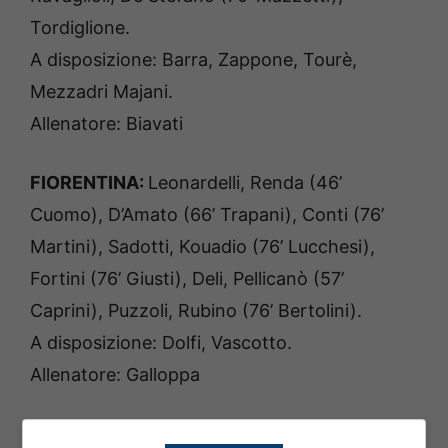
Tordiglione.
A disposizione: Barra, Zappone, Tourè,
Mezzadri Majani.
Allenatore: Biavati
FIORENTINA:
Leonardelli, Renda (46’
Cuomo), D’Amato (66’ Trapani), Conti (76’
Martini), Sadotti, Kouadio (76’ Lucchesi),
Fortini (76’ Giusti), Deli, Pellicanò (57’
Caprini), Puzzoli, Rubino (76’ Bertolini).
A disposizione: Dolfi, Vascotto.
Allenatore: Galloppa
ARBITRO:
Paccagnella di Bologna