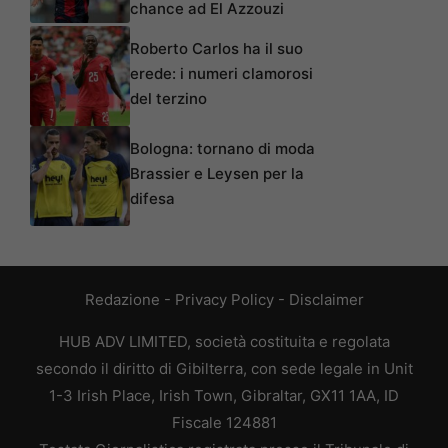
chance ad El Azzouzi
Roberto Carlos ha il suo
erede: i numeri clamorosi
del terzino
Bologna: tornano di moda
Brassier e Leysen per la
difesa
Redazione
-
Privacy Policy
-
Disclaimer
HUB ADV LIMITED, società costituita e regolata
secondo il diritto di Gibilterra, con sede legale in Unit
1-3 Irish Place, Irish Town, Gibraltar, GX11 1AA, ID
Fiscale 124881