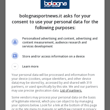
MARCATORI:
2’ Pellicanò (F), 42’ Tordiglione
(B), 49’ e 70’ Puzzoli (F), 53’ Ravaglioli (B), 60’
bolognasportnews.it asks for your
e 73’ Rubino (F), 62’ e 64 Caprini (F)
consent to use your personal data for the
following purposes:
AMMONITI:
D’Ascenzio e Lai (B)
Personalised advertising and content, advertising and
L’
Under 16
allenata da Luca
Sordi
si arrende
content measurement, audience research and
services development
per 2-0 contro il Sassuolo al termine di una
Store and/or access information on a device
partita in cui i neroverdi sono andati in
vantaggio dopo due minuti, trovando il
Learn more
raddoppio solamente negli istanti finali di
Your personal data will be processed and information from
your device (cookies, unique identifiers, and other device
partita. In mezzo, a nulla sono serviti i
data) may be stored by, accessed by and shared with 319
partners, or used specifically by this site. We and our partners
tentativi dei rossoblù per cercare di
may use precise geolocation data.
List of partners.
pareggiare la gara.
Some vendors may process your personal data on the basis
of legitimate interest, which you can object to by managing
your options below. Look for a link at the bottom of this page
or in the site menu to manage or withdraw consent in privacy