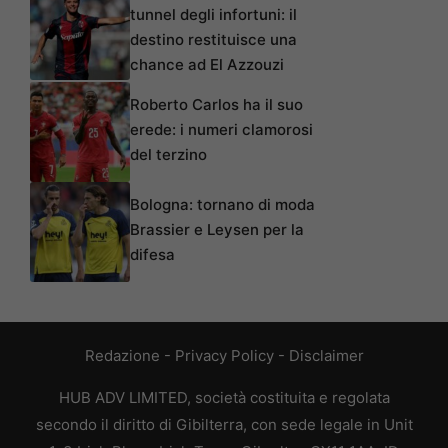
tunnel degli infortuni: il
destino restituisce una
chance ad El Azzouzi
Roberto Carlos ha il suo
erede: i numeri clamorosi
del terzino
Bologna: tornano di moda
Brassier e Leysen per la
difesa
Redazione
-
Privacy Policy
-
Disclaimer
HUB ADV LIMITED, società costituita e regolata
secondo il diritto di Gibilterra, con sede legale in Unit