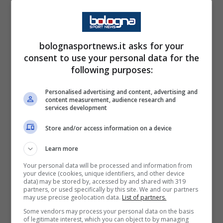
classe 2001 protagonista nella scorsa
stagione con il suo
Sturm Graz
. Il
centrocampista mancino piace molto a
bolognasportnews.it asks for your
Giovanni Sartori che lo ha visionato di
consent to use your personal data for the
persona diverse volte, è abile in tutte e due le
following purposes:
fasi e ha anche il fiuto del gol: per lui sono
Personalised advertising and content, advertising and
arrivate 9 reti e 9 assistente in 47 gare tra
content measurement, audience research and
services development
campionato e coppe. Su di lui alcune squadre
tedesche e il Napoli. Il secondo
Store and/or access information on a device
centrocampista nel mirino del Bologna è
Learn more
Aster Vranckx
, 21enne belga in forza al
Your personal data will be processed and information from
your device (cookies, unique identifiers, and other device
Wolfsbulrg
seguito dai felsinei da un paio
data) may be stored by, accessed by and shared with 319
partners, or used specifically by this site. We and our partners
d’anni, quando era sul punto di sbarcare a
may use precise geolocation data.
List of partners.
Casteldebole ma il Milan andò su di lui e lo
Some vendors may process your personal data on the basis
of legitimate interest, which you can object to by managing