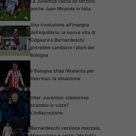
La Juventus cerca un terzino:
anche Juan Miranda in lista
Una rivoluzione all’insegna
dell’equilibrio: la nuova vita di
Odgaard e Bernardeschi
potrebbe cambiare i piani del
Bologna
Il Bologna sfida l’Atalanta per
Veerman: la situazione
Inter-Juventus: clamoroso
scambio in vista?
L’indiscrezione
Bernardeschi versione mezzala,
Marocchino è certo: “Ha tutto