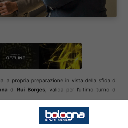
 la propria preparazione in vista della sfida di
ona
di
Rui Borges
, valida per l’ultimo turno di
n fermento: sono infatti diversi i nomi in ballo e
e in uscita. Per quanto riguarda le prime, occorre