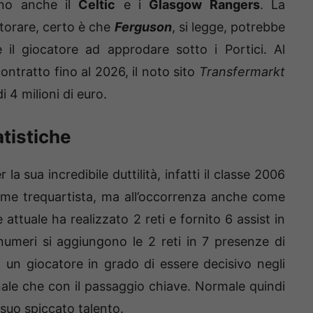
sono anche il
Celtic
e i
Glasgow Rangers
. La
torare, certo è che
Ferguson
, si legge, potrebbe
 il giocatore ad approdare sotto i Portici. Al
ntratto fino al 2026, il noto sito
Transfermarkt
 4 milioni di euro.
atistiche
a sua incredibile duttilità, infatti il classe 2006
me trequartista, ma all’occorrenza anche come
attuale ha realizzato 2 reti e fornito 6 assist in
 numeri si aggiungono le 2 reti in 7 presenze di
a un giocatore in grado di essere decisivo negli
onale che con il passaggio chiave. Normale quindi
 suo spiccato talento.