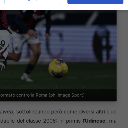
formato contro la Roma (ph. Image Sport)
naweb
, sottolineando però come diversi altri club
dabile del classe 2006: in primis l’
Udinese
, ma