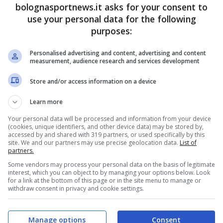
bolognasportnews.it asks for your consent to
use your personal data for the following
purposes:
lo ha suggerito Ferguson
Personalised advertising and content, advertising and content
measurement, audience research and services development
Scozia sono più che certi che al
Bologna
interessi
Store and/or access information on a device
2006 del
Motherwell
Lennon Miller
. Da quanto si
 del giovane talento sarebbe stato suggerito
Learn more
connazionale Lewis
Ferguson
, che lo avrebbe
Your personal data will be processed and information from your device
(cookies, unique identifiers, and other device data) may be stored by,
accessed by and shared with 319 partners, or used specifically by this
site. We and our partners may use precise geolocation data.
List of
partners.
Some vendors may process your personal data on the basis of legitimate
interest, which you can object to by managing your options below. Look
for a link at the bottom of this page or in the site menu to manage or
withdraw consent in privacy and cookie settings.
Manage options
Consent