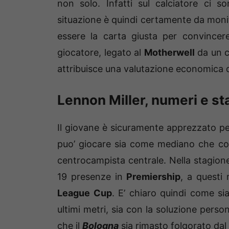
non solo. Infatti sul calciatore ci 
situazione è quindi certamente da moni
essere la carta giusta per convincere
giocatore, legato al
Motherwell
da un co
attribuisce una valutazione economica di
Lennon Miller, numeri e st
Il giovane è sicuramente apprezzato per l
puo’ giocare sia come mediano che co
centrocampista centrale. Nella stagione 
19 presenze in
Premiership
, a questi
League Cup
. E’ chiaro quindi come si
ultimi metri, sia con la soluzione pers
che il
Bologna
sia rimasto folgorato dal