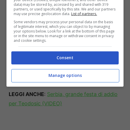
tantissimo, un degno sostituto di Rodriguez,
data) may be stored by, accessed by and shared with 319
partners, or used specifically by this site. We and our partners
forse per certi versi anche meglio. Ma noi
may use precise geolocation data.
List of partners.
Some vendors may process your personal data on the basis
saremo pronti anche per questo duello
”.
of legitimate interest, which you can object to by managing
your options below. Look for a link at the bottom of this page
or in the site menu to manage or withdraw consent in privacy
Infine un pensiero anche sulla
Fortitudo
:
and cookie settings.
“
Possono lottare per provare a tornare
Consent
subito su. Da lì a vincere ce ne vuole, ma
hanno fatto sforzi importanti e preso
Manage options
giocatori di categoria
”:
LEGGI ANCHE
:
Serbia, grande festa di addio
per Teodosic (VIDEO)