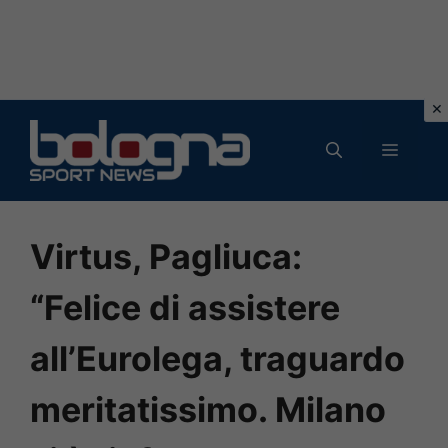
Vai
al
MENU
contenuto
Virtus, Pagliuca:
“Felice di assistere
all’Eurolega, traguardo
meritatissimo. Milano