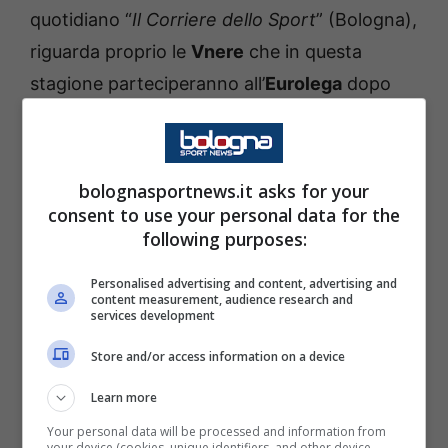
quotidiano “
Il Corriere dello Sport
” (Bologna),
riguarda proprio le
Vnere
che in questa
stagione parteciperanno all’
Eurolega
dopo
quattordici anni di assenza. Di seguito ecco le
sue parole:
bolognasportnews.it asks for your
“
Sono felice di poter assistere all’Eurolega,
consent to use your personal data for the
following purposes:
anche perchè è stato un traguardo
meritatissimo. L’ho vista vincere questa
Personalised advertising and content, advertising and
content measurement, audience research and
Coppa, in quindici anni è cambiato tutto:
services development
calendario, squadre, giocatori, sono proprio
Store and/or access information on a device
curioso vederla dal vivo. Ce la giocheremo in
tutte le competizioni. Anche Milano si è
Learn more
rinforzata molto, Pangos a me piace
Your personal data will be processed and information from
your device (cookies, unique identifiers, and other device