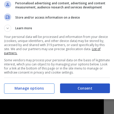
Personalised advertising and content, advertising and content
measurement, audience research and services development
Store and/or access information on a device
Learn more
Your personal data will be processed and information from your device
(cookies, unique identifiers, and other device data) may be stored by,
accessed by and shared with 319 partners, or used specifically by this
site. We and our partners may use precise geolocation data.
List of
partners.
ria-Bologna
continuerà oggi con una doppia
Some vendors may process your personal data on the basis of legitimate
centro tecnico Niccolò Galli di Casteldebole.
interest, which you can object to by managing your options below. Look
for a link at the bottom of this page or in the site menu to manage or
withdraw consent in privacy and cookie settings.
Manage options
Consent