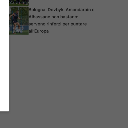
Bologna, Dovbyk, Amondarain e
Alhassane non bastano:
servono rinforzi per puntare
all’Europa