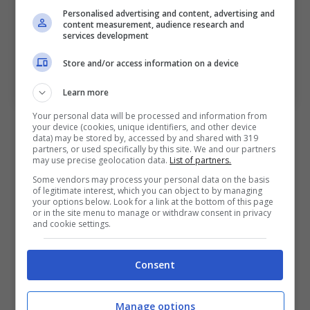
Personalised advertising and content, advertising and
content measurement, audience research and
services development
Store and/or access information on a device
Vincenzo Italiano (ph. bolognafc.it)
Learn more
Your personal data will be processed and information from
Su Thiago Motta alla Juventus
your device (cookies, unique identifiers, and other device
data) may be stored by, accessed by and shared with 319
e Italiano in rossoblù
partners, or used specifically by this site. We and our partners
may use precise geolocation data.
List of partners.
Some vendors may process your personal data on the basis
of legitimate interest, which you can object to by managing
your options below. Look for a link at the bottom of this page
or in the site menu to manage or withdraw consent in privacy
Prendendo Thiago Motta la
and cookie settings.
Juventus si è assicurata il
giovane allenatore adatto
Consent
per aprire un ciclo, ma
Manage options