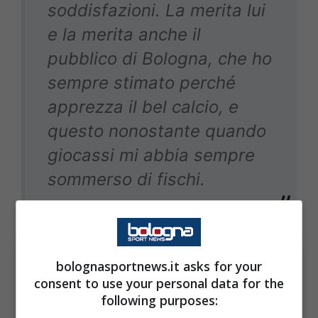
soddisfazioni. La merita lui
e la merita anche il
pubblico di Bologna, che ho
sempre stimato perché
apprezza il bel calcio, e
questo nonostante quando
giocassi mi abbia sempre
sommerso di fischi.
bolognasportnews.it asks for your
consent to use your personal data for the
following purposes: