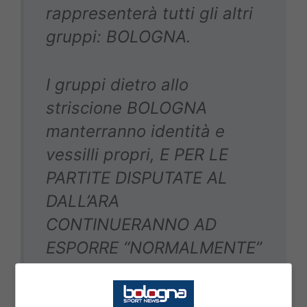
rappresenterà tutti gli altri
gruppi: BOLOGNA.
I gruppi dietro allo
striscione BOLOGNA
manterranno identità e
vessilli propri, E PER LE
PARTITE DISPUTATE AL
DALL’ARA
CONTINUERANNO AD
ESPORRE “NORMALMENTE”
I PROPRI STRISCIONI.