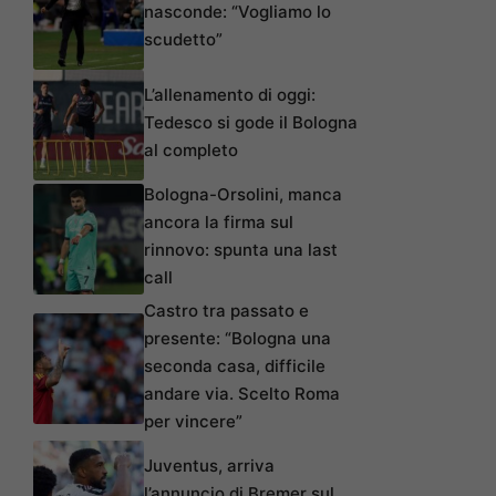
nasconde: “Vogliamo lo
scudetto”
L’allenamento di oggi:
Tedesco si gode il Bologna
al completo
Bologna-Orsolini, manca
ancora la firma sul
rinnovo: spunta una last
call
Castro tra passato e
presente: “Bologna una
seconda casa, difficile
andare via. Scelto Roma
per vincere”
Juventus, arriva
l’annuncio di Bremer sul