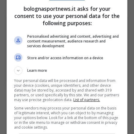
bolognasportnews.it asks for your
consent to use your personal data for the
following purposes:
Personalised advertising and content, advertising and
content measurement, audience research and
services development
Store and/or access information on a device
Learn more
Curva Bulgarelli, già Andrea Costa, Bologna (ph.
Image Sport)
Your personal data will be processed and information from
your device (cookies, unique identifiers, and other device
data) may be stored by, accessed by and shared with 319
partners, or used specifically by this site. We and our partners
Le ragioni di una decisione
may use precise geolocation data.
List of partners.
storica
Some vendors may process your personal data on the basis
of legitimate interest, which you can object to by managing
your options below. Look for a link at the bottom of this page
or in the site menu to manage or withdraw consent in privacy
and cookie settings.