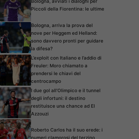
Bologna, avviati i dialoghi per
Piccoli della Fiorentina: le ultime
Bologna, arriva la prova del
nove per Heggem ed Helland:
sono davvero pronti per guidare
la difesa?
L’exploit con Italiano e l’addio di
Freuler: Moro chiamato a
prendersi le chiavi del
centrocampo
I due gol all’Olimpico e il tunnel
degli infortuni: il destino
restituisce una chance ad El
Azzouzi
Roberto Carlos ha il suo erede: i
numeri clamorosi del terzino