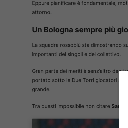
Eppure pianificare è fondamentale, moti
attorno.
Un Bologna sempre più gi
La squadra rossoblù sta dimostrando sul
importanti dei singoli e del collettivo.
Gran parte dei meriti è senz’altro degl
portato sotto le Due Torri giocatori se
grande.
Tra questi impossibile non citare
Santia