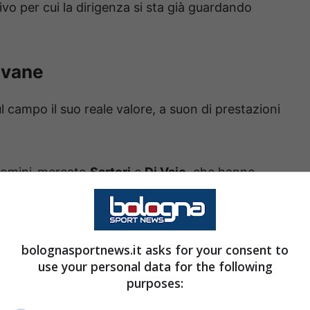
vo per cui la dirigenza si sta già guardando
ovane
 campo il suo reale valore, a suon di prestazioni
i uomini-mercato
Sartori
e
Di Vaio
, che hanno
misconosciuti che stanno però rendendo alla
bolognasportnews.it asks for your consent to
go Castro
e
Benjamin Dominguez
.
use your personal data for the following
purposes: