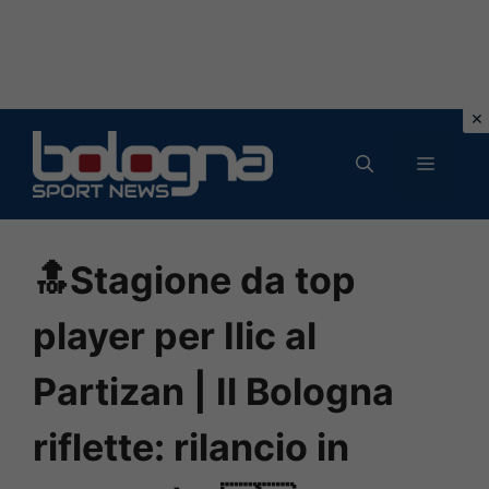
Vai
al
MENU
contenuto
🔝Stagione da top
player per Ilic al
Partizan | Il Bologna
riflette: rilancio in