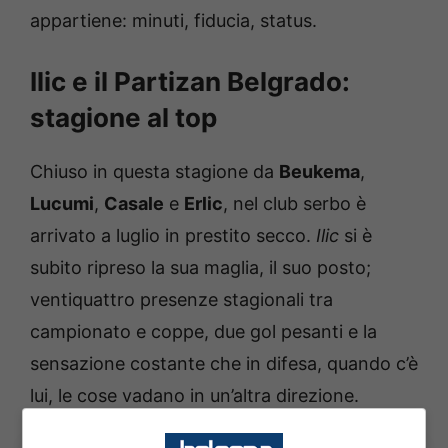
appartiene: minuti, fiducia, status.
Ilic e il Partizan Belgrado:
stagione al top
Chiuso in questa stagione da
Beukema
,
Lucumi
,
Casale
e
Erlic
, nel club serbo è
arrivato a luglio in prestito secco.
Ilic
si è
subito ripreso la sua maglia, il suo posto;
ventiquattro presenze stagionali tra
campionato e coppe, due gol pesanti e la
sensazione costante che in difesa, quando c’è
lui, le cose vadano in un’altra direzione.