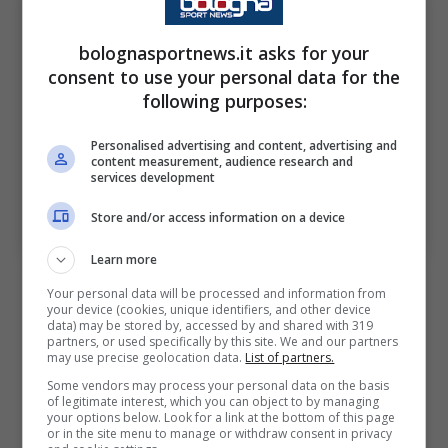
bolognasportnews.it asks for your
consent to use your personal data for the
following purposes:
Personalised advertising and content, advertising and
content measurement, audience research and
services development
Store and/or access information on a device
Mihajlo Ilic (ph. bolognafc.it)
Learn more
Il
Bologna
lo aveva prelevato a gennaio 2024
Your personal data will be processed and information from
your device (cookies, unique identifiers, and other device
per 5,5 milioni, ma tra scelte tecniche,
data) may be stored by, accessed by and shared with 319
partners, or used specifically by this site. We and our partners
adattamento e, come detto, una concorrenza
may use precise geolocation data.
List of partners.
serrata, aggiungiamoci nella passata stagione
Some vendors may process your personal data on the basis
of legitimate interest, which you can object to by managing
anche l’esplosione di un tracotante
Calafiori
your options below. Look for a link at the bottom of this page
or in the site menu to manage or withdraw consent in privacy
(durissima scalzarlo nelle gerarchie),