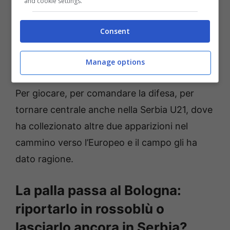
and cookie settings.
l’avventura in rossoblù si è risolta in un’attesa
infinita: solo panchine e zero minuti giocati.
Consent
Non il trampolino sperato.
Manage options
Così la scelta di ritornare dove si è cresciuti.
Per giocare, per comandare la difesa, per
tornare centrale anche nella Serbia U21, dove
ha collezionato altre due apparizioni nel
cammino verso l’Europeo e il campo gli ha
dato ragione.
La palla passa al Bologna:
riportarlo in rossoblù o
lasciarlo ancora in Serbia?