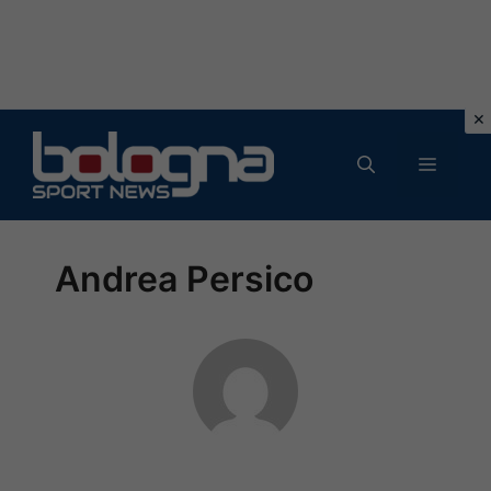
Vai
al
MENU
contenuto
Andrea Persico