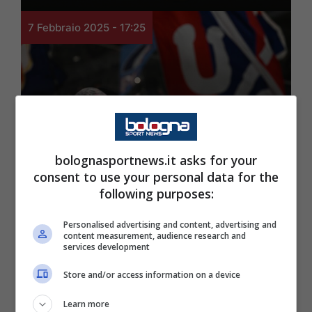
7 Febbraio 2025 - 17:25
I Punti di Svista di Andy
Atalanta-Bologna, il
bolognasportnews.it asks for your
consent to use your personal data for the
rossoblù ha vinto anche
following purposes:
sugli spalti | Che bella
Personalised advertising and content, advertising and
content measurement, audience research and
l’Andrea Costa in
services development
versione trasferta!
Store and/or access information on a device
Learn more