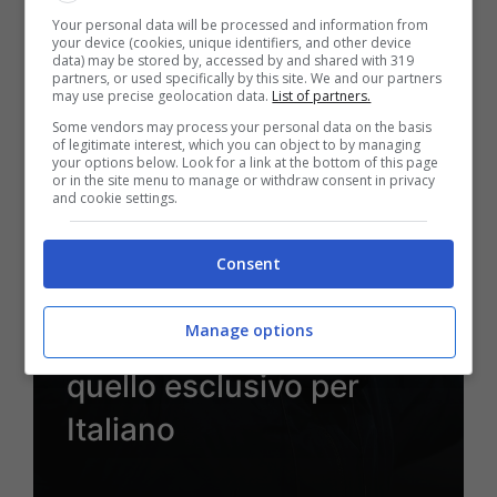
Your personal data will be processed and information from
4 Febbraio 2025 - 12:25
your device (cookies, unique identifiers, and other device
data) may be stored by, accessed by and shared with 319
partners, or used specifically by this site. We and our partners
may use precise geolocation data.
List of partners.
Some vendors may process your personal data on the basis
of legitimate interest, which you can object to by managing
your options below. Look for a link at the bottom of this page
or in the site menu to manage or withdraw consent in privacy
and cookie settings.
I Punti di Svista di Andy
Il Bologna batte il Como
Consent
tra cori di sarcasmo
Manage options
dell’Andrea Costa e
quello esclusivo per
Italiano