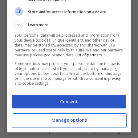
qualche lungo avversario, stringe i denti in
Store and/or access information on a device
fase difensiva e ci mette carattere, ma da
solo non può cambiare l’inerzia della partita.
Learn more
Your personal data will be processed and information from
your device (cookies, unique identifiers, and other device
HACKETT 5 – è troppo nervoso e, non a
data) may be stored by, accessed by and shared with 319
partners, or used specifically by this site. We and our partners
caso, si fa fischiare contro un evitabile fallo
may use precise geolocation data.
List of partners.
antisportivo. Prova a tenere in difesa, ma è
Some vendors may process your personal data on the basis
of legitimate interest, which you can object to by managing
difficile farlo contro il pacchetto esterni della
your options below. Look for a link at the bottom of this page
or in the site menu to manage or withdraw consent in privacy
compagine di Istanbul, in un giorno davvero
and cookie settings.
perfetto per Wilbekin e compagni. In attacco
Consent
è autore di un’importante tripla dall’angolo ad
inizio ripresa, ma a gara già indirizzata.
Manage options
MICKEY 5 – 10 punti e 4 rimbalzi per il lungo