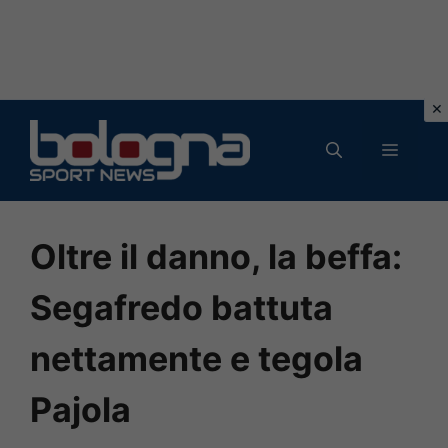
Vai
al
MENU
contenuto
Oltre il danno, la beffa:
Segafredo battuta
nettamente e tegola
Pajola