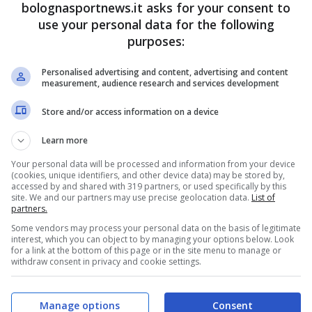
bolognasportnews.it asks for your consent to
use your personal data for the following
lo in tre ci erano riusciti
purposes:
edibile campionato e il terzo contro i lagunari in
Personalised advertising and content, advertising and content
measurement, audience research and services development
mportante record. Infatti l’esterno italiano classe
Store and/or access information on a device
ore capace di realizzare più marcature contro gli
del
Bologna
, dopo István
Mike
(cinque), Hector
Learn more
e). Il numero 7 continua quindi a strabiliare e a
Your personal data will be processed and information from your device
(cookies, unique identifiers, and other device data) may be stored by,
ssoblù.
accessed by and shared with 319 partners, or used specifically by this
site. We and our partners may use precise geolocation data.
List of
partners.
Some vendors may process your personal data on the basis of legitimate
interest, which you can object to by managing your options below. Look
for a link at the bottom of this page or in the site menu to manage or
withdraw consent in privacy and cookie settings.
Manage options
Consent