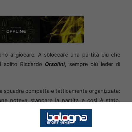
ziano a giocare. A sbloccare una partita più che
l solito Riccardo
Orsolini
, sempre più leder di
na squadra compatta e tatticamente organizzata:
ne poteva stappare la partita e così è stato.
tta sul mancino di
Orsolini
, che ribadisce in rete
l’incrocio dei pali. Oltretutto con questo gol il
ortante record.