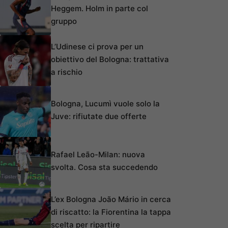
Heggem. Holm in parte col
gruppo
L’Udinese ci prova per un
obiettivo del Bologna: trattativa
a rischio
Bologna, Lucumì vuole solo la
Juve: rifiutate due offerte
Rafael Leão-Milan: nuova
svolta. Cosa sta succedendo
L’ex Bologna João Mário in cerca
di riscatto: la Fiorentina la tappa
scelta per ripartire