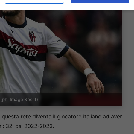
 (ph. Image Sport)
uesta rete diventa il giocatore italiano ad aver
oni: 32, dal 2022-2023.