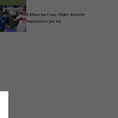
Il Milan ha il suo Yildiz: Amorim
impazzisce per lui