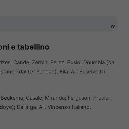
ni e tabellino
dzes, Candé; Zerbin, Perez, Busio, Doumbia (dal
stanio (dal 67′ Yeboah), Fila. All. Eusebio Di
, Beukema, Casale, Miranda; Ferguson, Freuler;
oye); Dallinga. All. Vincenzo Italiano.