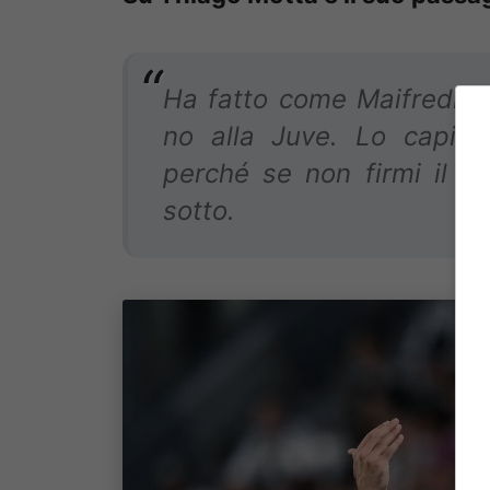
Ha fatto come Maifredi e
no alla Juve. Lo capisc
perché se non firmi il r
sotto.