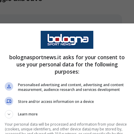
d è troppo ambizioso per dire di
o, ma serviva molta chiarezza,
innovo è chiaro che c’è qualcosa
bolognasportnews.it asks for your consent to
use your personal data for the following
purposes:
Personalised advertising and content, advertising and content
measurement, audience research and services development
Store and/or access information on a device
Learn more
Your personal data will be processed and information from your device
(cookies, unique identifiers, and other device data) may be stored by,
accessed by and shared with 319 partners, or used specifically by this