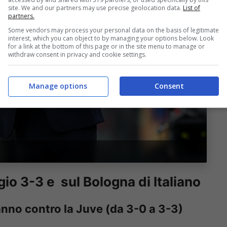
site. We and our partners may use precise geolocation data.
List of
partners.
Some vendors may process your personal data on the basis of legitimate
interest, which you can object to by managing your options below. Look
for a link at the bottom of this page or in the site menu to manage or
withdraw consent in privacy and cookie settings.
Manage options
Consent
gio 3-3 e sul Bologna di Italiano
anno contro la Juve (da 3-0 a 3-3)