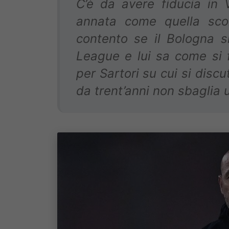
C’è da avere fiducia in 
annata come quella scors
contento se il Bologna s
League e lui sa come si 
per Sartori su cui si disc
da trent’anni non sbaglia 