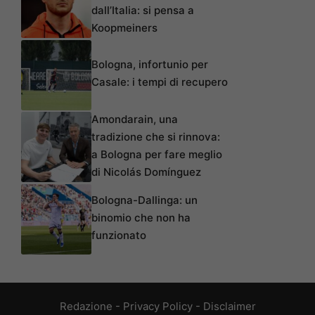
dall’Italia: si pensa a
Koopmeiners
Bologna, infortunio per
Casale: i tempi di recupero
Amondarain, una
tradizione che si rinnova:
a Bologna per fare meglio
di Nicolás Domínguez
Bologna-Dallinga: un
binomio che non ha
funzionato
Redazione
-
Privacy Policy
-
Disclaimer