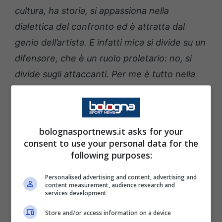
cultura, ha storia, si appassiona nella
dialettica del confronto ed è attratta dal
genio dell’artista. E infatti mica si divide su un
difensore, che è un ruolo proletario: no, si
divide sugli attaccanti. Per me è tutto nella
norma. Penso che Thiago non lo veda ancora
pronto, ma penso anche che quando
Arnautovic sarà pronto tornerà a giocare e
bolognasportnews.it asks for your
ricomincerà a segnare. “.
consent to use your personal data for the
following purposes:
GUARDA BFC WEEK #87
Personalised advertising and content, advertising and
content measurement, audience research and
services development
Store and/or access information on a device