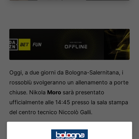
Oggi, a due giorni da Bologna-Salernitana, i
rossoblù svolgeranno un allenamento a porte
chiuse. Nikola
Moro
sarà presentato
ufficialmente alle 14:45 presso la sala stampa
del centro tecnico Niccolò Galli.