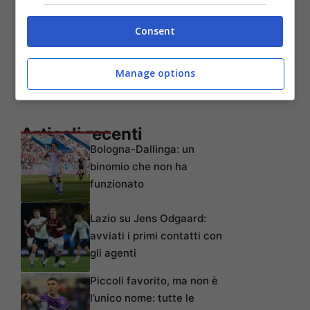
Consent
Manage options
Articoli recenti
Bologna-Dallinga: un
binomio che non ha
funzionato
Lazio su Jens Odgaard:
avviati i primi contatti con
gli agenti
Piccoli favorito, ma non è
l’unico nome: tutte le