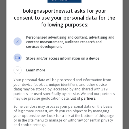
bolognasportnews.it asks for your
consent to use your personal data for the
following purposes:
Personalised advertising and content, advertising and
content measurement, audience research and
services development
Store and/or access information on a device
LEGGI ANCHE
:
Di Vaio: “Cerchiamo ancora
Learn more
un difensore. Barrow, Orsolini e Vignato
Your personal data will be processed and information from
restano al Bologna”
your device (cookies, unique identifiers, and other device
data) may be stored by, accessed by and shared with 319
partners, or used specifically by this site. We and our partners
may use precise geolocation data.
List of partners.
Some vendors may process your personal data on the basis
of legitimate interest, which you can object to by managing
your options below. Look for a link at the bottom of this page
or in the site menu to manage or withdraw consent in privacy
and cookie settings.