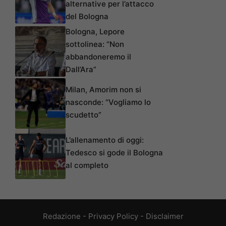
alternative per l’attacco
del Bologna
Bologna, Lepore
sottolinea: “Non
abbandoneremo il
Dall’Ara”
Milan, Amorim non si
nasconde: “Vogliamo lo
scudetto”
L’allenamento di oggi:
Tedesco si gode il Bologna
al completo
Redazione
-
Privacy Policy
-
Disclaimer