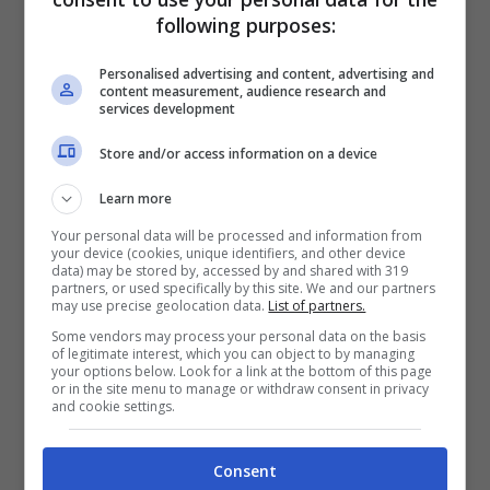
following purposes:
Personalised advertising and content, advertising and
LEGGI ANCHE
:
Verso Bologna-Lazio: Zirkzee
content measurement, audience research and
services development
in vantaggio su Arnautovic, piccolo stop per
Store and/or access information on a device
Orsolini
Learn more
Your personal data will be processed and information from
your device (cookies, unique identifiers, and other device
data) may be stored by, accessed by and shared with 319
partners, or used specifically by this site. We and our partners
may use precise geolocation data.
List of partners.
Some vendors may process your personal data on the basis
of legitimate interest, which you can object to by managing
your options below. Look for a link at the bottom of this page
or in the site menu to manage or withdraw consent in privacy
and cookie settings.
Consent