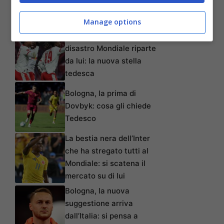
Manage options
Articoli recenti
La Germania dopo il
disastro Mondiale riparte
da lui: la nuova stella
tedesca
Bologna, la prima di
Dovbyk: cosa gli chiede
Tedesco
La bestia nera dell’Inter
che ha stregato tutti al
Mondiale: si scatena il
mercato su di lui
Bologna, la nuova
suggestione arriva
dall’Italia: si pensa a