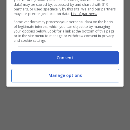
data) may be stored by, accessed by and shared with 319
partners, or used specifically by this site. We and our partners
may use precise geolocation data.
List of partners.
LEGGI ANCHE:
La Virtus vince con orgoglio,
Some vendors may process your personal data on the basis
of legitimate interest, which you can object to by managing
Maccabi battuto 78-73
your options below. Look for a link at the bottom of this page
or in the site menu to manage or withdraw consent in privacy
and cookie settings.
Consent
Manage options