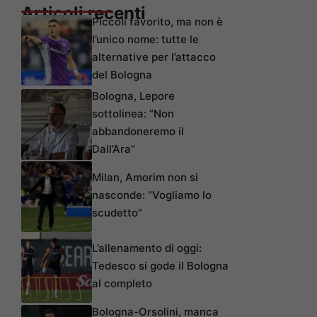
Articoli recenti
Piccoli favorito, ma non è
l’unico nome: tutte le
alternative per l’attacco
del Bologna
Bologna, Lepore
sottolinea: “Non
abbandoneremo il
Dall’Ara”
Milan, Amorim non si
nasconde: “Vogliamo lo
scudetto”
L’allenamento di oggi:
Tedesco si gode il Bologna
al completo
Bologna-Orsolini, manca