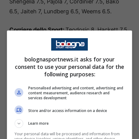
Shengelia 7.5, Pajola 7, Cordinier 7.5, Bako
6.5, Jaiteh 7, Lundberg 6.5, Weems 6.5.
Corriere dello Sport:
Teodosic 8, Hackett 7.5,
Shengelia 7.5, Pajola 6, Cordinier 7.5, Bako 6,
Jaiteh 6.5, Lundberg 5.5, Weems 6.
bolognasportnews.it asks for your
consent to use your personal data for the
GUARDA GLI HIGHLIGHTS DELLA PARTITA:
following purposes:
Personalised advertising and content, advertising and
content measurement, audience research and
services development
Store and/or access information on a device
Learn more
Your personal data will be processed and information from
your device (cookies, unique identifiers, and other device