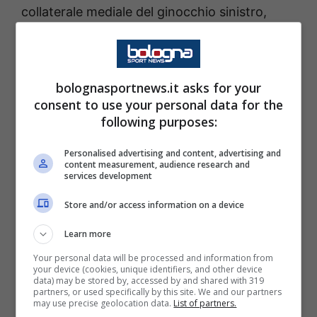
collaterale mediale del ginocchio sinistro,
svolgerà terapie e allenamento a
Casteldebole e sarà rivalutato lunedì). Di
seguito i convocati di
Italiano
.
bolognasportnews.it asks for your
consent to use your personal data for the
following purposes:
Portieri:
Bagnolini, Ravaglia, Skorupski.
Personalised advertising and content, advertising and
Difensori:
Beukema, Casale, Corazza, De
content measurement, audience research and
services development
Silvestri, Holm, Lucumi, Lykogiannis, Miranda,
Store and/or access information on a device
Posch.
Learn more
Centrocampisti:
Fabbian, Freuler, Moro,
Your personal data will be processed and information from
your device (cookies, unique identifiers, and other device
Pobega, Urbanski.
data) may be stored by, accessed by and shared with 319
partners, or used specifically by this site. We and our partners
may use precise geolocation data.
List of partners.
Attaccanti:
Castro, Dallinga, Dominguez,