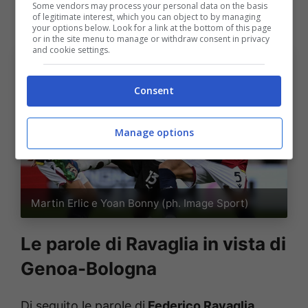
Some vendors may process your personal data on the basis
of legitimate interest, which you can object to by managing
Karlsson, Odgaard, Orsolini.
your options below. Look for a link at the bottom of this page
or in the site menu to manage or withdraw consent in privacy
and cookie settings.
Consent
Manage options
Martin Erlic e Yoan Bonny (ph. Image Sport)
Le parole di Ravaglia in vista di
Genoa-Bologna
Di seguito le parole di
Federico Ravaglia