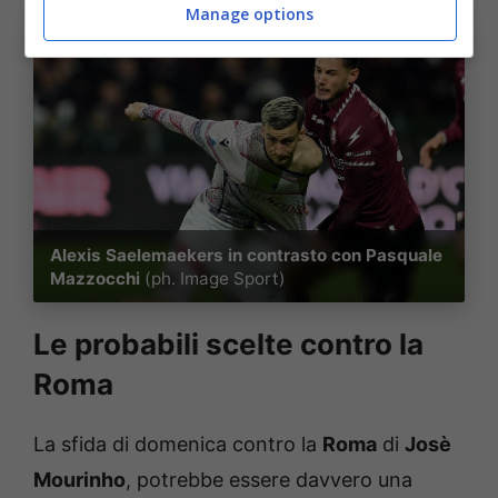
Manage options
Alexis Saelemaekers in contrasto con Pasquale
Mazzocchi
(ph. Image Sport)
Le probabili scelte contro la
Roma
La sfida di domenica contro la
Roma
di
Josè
Mourinho
, potrebbe essere davvero una