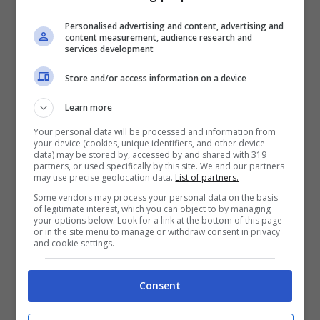
infortunio i tempi di recupero sono valutate in
un mese circa e si proverà ad averlo contro la
Personalised advertising and content, advertising and
content measurement, audience research and
Roma
almeno per la panchina. Tuttavia è più
services development
probabile che l’esterno torni disponibile il 23
Store and/or access information on a device
dicembre contro l’
Atalanta
. Per quanto
Learn more
riguarda invece
Jesper
Karlsson
, fin qui la
Your personal data will be processed and information from
delusione del mercato estivo, che alla vigilia
your device (cookies, unique identifiers, and other device
data) may be stored by, accessed by and shared with 319
del match contro la
Fiorentina
dello scorso
partners, or used specifically by this site. We and our partners
may use precise geolocation data.
List of partners.
12 novembre,
si era procurato la lesione
Some vendors may process your personal data on the basis
parziale del legamento collaterale del
of legitimate interest, which you can object to by managing
your options below. Look for a link at the bottom of this page
ginocchio destro
, i tempi potrebbero essere
or in the site menu to manage or withdraw consent in privacy
and cookie settings.
più lunghi. Più facile rivederlo tra i convocati
nel match del 30 dicembre contro l’
Udinese
o
Consent
in quello del 5 gennaio contro il
Genoa
.