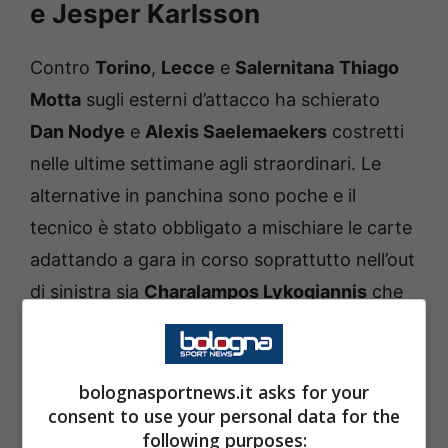
e Jesper Karlsson
Contro
Torino
,
Lecce
e
Salernitana
Thiago
Motta
sugli esterni d’attacco ha schierato
Dan Nodye
e
Alexis Saelemaekers
costretti
nelle ultime settimane agli straordinari. Le
alternative in panchina sono poche e il
tecnico è stato obbligato a mischiare le carte
adattando a gara in corso soprattutto nell’out
di sinistra sia
Charalampos Lykogiannis
che
Kacper Urbanski
. In settimana si cercherà di
valutare le condizioni di
Riccardo
Orsolini
,
infortunatosi dopo la metà di novembre al
bolognasportnews.it asks for your
consent to use your personal data for the
bicipite femorale sinistro
. Per questo tipo di
following purposes: