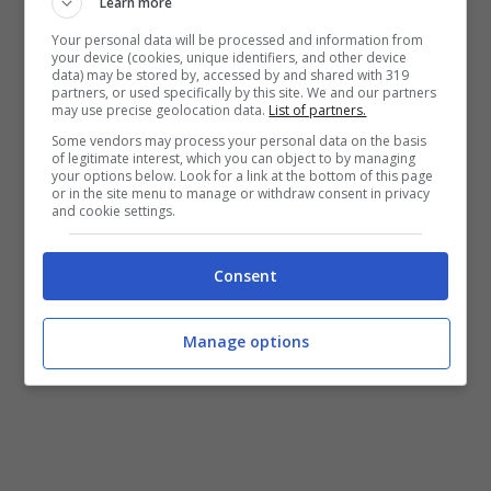
Learn more
Your personal data will be processed and information from
your device (cookies, unique identifiers, and other device
data) may be stored by, accessed by and shared with 319
partners, or used specifically by this site. We and our partners
may use precise geolocation data.
List of partners.
Some vendors may process your personal data on the basis
of legitimate interest, which you can object to by managing
your options below. Look for a link at the bottom of this page
or in the site menu to manage or withdraw consent in privacy
LEGGI ANCHE
:
Verso Napoli-Bologna: anche
and cookie settings.
oggi allenamento mattutino
Consent
Manage options