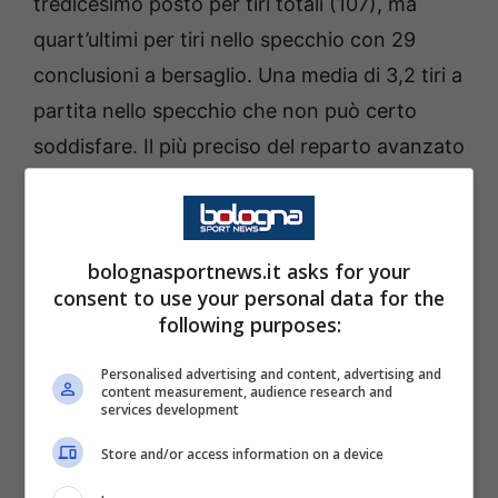
tredicesimo posto per tiri totali (107), ma
quart’ultimi per tiri nello specchio con 29
conclusioni a bersaglio. Una media di 3,2 tiri a
partita nello specchio che non può certo
soddisfare. Il più preciso del reparto avanzato
è Arnautovic con 8 tiri nello specchio (e 6
gol) su 17 totali. Contro la Sampdoria però,
nessun attaccante di Thiago Motta ha tirato
bolognasportnews.it asks for your
verso la porta, nello specchio o fuori. Lo
consent to use your personal data for the
following purposes:
riferisce il
Corriere di Bologna
nell’edizione
odierna.
Personalised advertising and content, advertising and
content measurement, audience research and
services development
Store and/or access information on a device