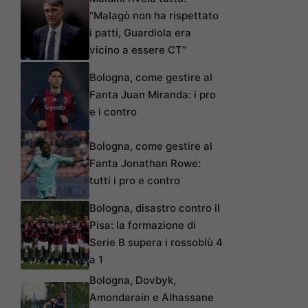
“Malagò non ha rispettato
i patti, Guardiola era
vicino a essere CT”
Bologna, come gestire al
Fanta Juan Miranda: i pro
e i contro
Bologna, come gestire al
Fanta Jonathan Rowe:
tutti i pro e contro
Bologna, disastro contro il
Pisa: la formazione di
Serie B supera i rossoblù 4
a 1
Bologna, Dovbyk,
Amondarain e Alhassane