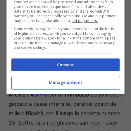
Your personal data will be processed and information from
your device (cookies, unique identifiers, and other device
data) may be stored by, accessed by and shared with 319
OJELEYE 5 – 6 punti, 3 rimbalzi ed una
partners, or used specifically by this site. We and our partners
may use precise geolocation data.
List of partners.
partita veramente difficile per l’ex Boston. Al
Some vendors may process your personal data on the basis
rientro da un infortunio, che lo ha tenuto
of legitimate interest, which you can object to by managing
your options below. Look for a link at the bottom of this page
lontano dal parquet di gioco per non poco
or in the site menu to manage or withdraw consent in privacy
and cookie settings.
tempo, si mostra ancora indietro a livello
fisico e conferma di avere bisogno di qualche
Consent
partita per riprendere confidenza con il
gioco.
Manage options
MICKEY 4,5 – 5 punti, 1 rimbalzo ed un match
giocato a bassa intensità, caratterizzato da
mille difficoltà, per il lungo in canotta numero
25. Soffre tutti i lunghi avversari, non riesce