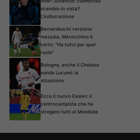
Inter-Juventus: clamoroso
scambio in vista?
L’indiscrezione
Bernardeschi versione
mezzala, Marocchino è
certo: “Ha tutto per quel
ruolo”
Bologna, anche il Chelsea
sonda Lucumí: la
situazione
Ecco il nuovo Essien: il
centrocampista che ha
stregato tutti al Mondiale