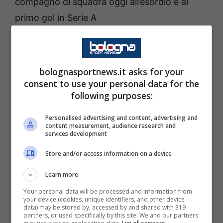
compagno di squadra oggi all’esordio e al
primo gol in Serie A
Io sono felice di essere qui,
bolognasportnews.it asks for your
voglio giocare e aiutare la
consent to use your personal data for the
following purposes:
squadra, questo è la cosa
più importante per me.
Personalised advertising and content, advertising and
content measurement, audience research and
Sono veramente contento
services development
per Venturino, è un ragazzo
Store and/or access information on a device
che lavora tutti i giorni forte
Learn more
ed è anche una grande
Your personal data will be processed and information from
persona.
your device (cookies, unique identifiers, and other device
data) may be stored by, accessed by and shared with 319
partners, or used specifically by this site. We and our partners