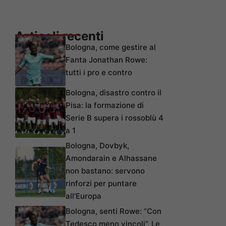
Articoli recenti
Bologna, come gestire al
Fanta Jonathan Rowe:
tutti i pro e contro
Bologna, disastro contro il
Pisa: la formazione di
Serie B supera i rossoblù 4
a 1
Bologna, Dovbyk,
Amondarain e Alhassane
non bastano: servono
rinforzi per puntare
all’Europa
Bologna, senti Rowe: “Con
Tedesco meno vincoli”. Le