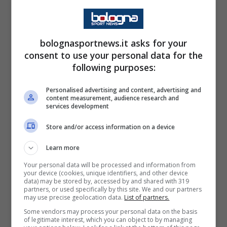
l’obiettivo è quello di riavere a disposizione il
giocatore per il recupero contro il
Milan
di
bolognasportnews.it asks for your
fine febbraio, seppur la soluzione più
consent to use your personal data for the
plausibile per il momento risulta essere
following purposes:
un’altra.
Personalised advertising and content, advertising and
content measurement, audience research and
Rientro Odgaard: c’è una data
services development
cerchiata in rosso e più
Store and/or access information on a device
realistica per il suo rientro
Learn more
Your personal data will be processed and information from
Infatti risulta molto più plausibile che il classe
your device (cookies, unique identifiers, and other device
data) may be stored by, accessed by and shared with 319
1999 riesca a rientrare contro il
Cagliari
, nel
partners, or used specifically by this site. We and our partners
may use precise geolocation data.
List of partners.
primo weekend di Marzo al Dall’Ara. Un
Some vendors may process your personal data on the basis
of legitimate interest, which you can object to by managing
recupero che sarebbe certamente