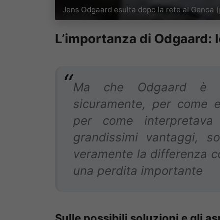
Jens Odgaard esulta dopo la rete al Genoa (
L’importanza di Odgaard: le
Ma che Odgaard è un
sicuramente, per come er
per come interpretava
grandissimi vantaggi, s
veramente la differenza c
una perdita importante
Sulle possibili soluzioni e gli a