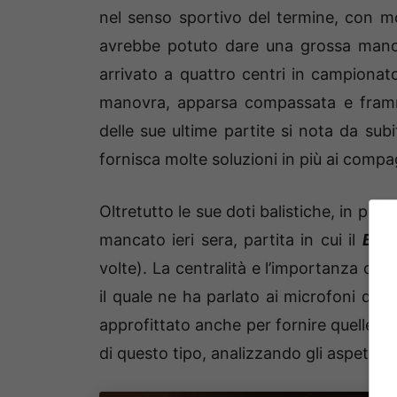
nel senso sportivo del termine, con molt
avrebbe potuto dare una grossa mano v
arrivato a quattro centri in campionato
manovra, apparsa compassata e framm
delle sue ultime partite si nota da sub
fornisca molte soluzioni in più ai compa
Oltretutto le sue doti balistiche, in part
mancato ieri sera, partita in cui il
Bol
volte). La centralità e l’importanza d
il quale ne ha parlato ai microfoni di
S
approfittato anche per fornire quelle che
di questo tipo, analizzando gli aspetti 