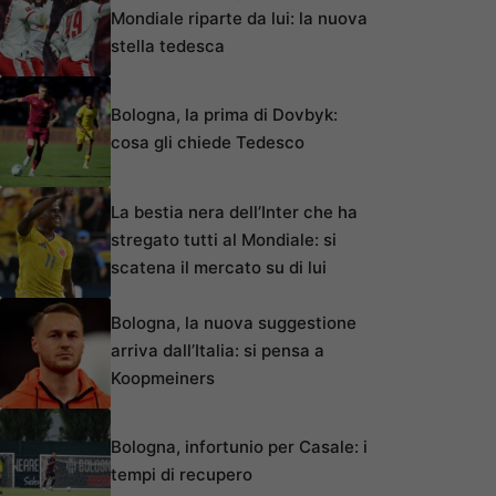
Mondiale riparte da lui: la nuova
stella tedesca
Bologna, la prima di Dovbyk:
cosa gli chiede Tedesco
La bestia nera dell’Inter che ha
stregato tutti al Mondiale: si
scatena il mercato su di lui
Bologna, la nuova suggestione
arriva dall’Italia: si pensa a
Koopmeiners
Bologna, infortunio per Casale: i
tempi di recupero