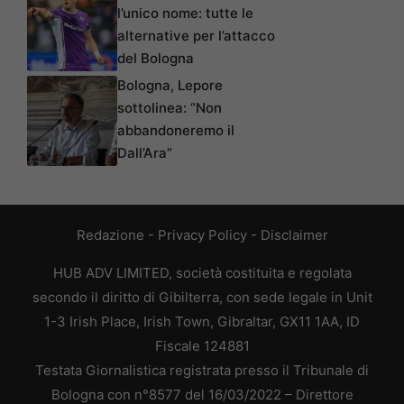
l’unico nome: tutte le
alternative per l’attacco
del Bologna
Bologna, Lepore
sottolinea: “Non
abbandoneremo il
Dall’Ara”
Redazione
-
Privacy Policy
-
Disclaimer
HUB ADV LIMITED, società costituita e regolata
secondo il diritto di Gibilterra, con sede legale in Unit
1-3 Irish Place, Irish Town, Gibraltar, GX11 1AA, ID
Fiscale 124881
Testata Giornalistica registrata presso il Tribunale di
Bologna con n°8577 del 16/03/2022 – Direttore