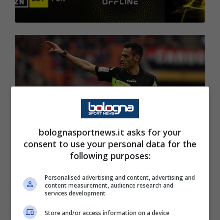
bolognasportnews.it asks for your
consent to use your personal data for the
following purposes:
Personalised advertising and content, advertising and
content measurement, audience research and
services development
Sono stati designati gli arbitri per le gare della
32º giornata di Serie A. Parma-Bologna, in
Store and/or access information on a device