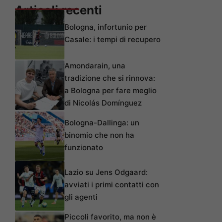
Articoli recenti
Bologna, infortunio per
Casale: i tempi di recupero
Amondarain, una
tradizione che si rinnova:
a Bologna per fare meglio
di Nicolás Domínguez
Bologna-Dallinga: un
binomio che non ha
funzionato
Lazio su Jens Odgaard:
avviati i primi contatti con
gli agenti
Piccoli favorito, ma non è