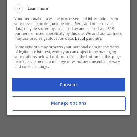
programma domani, sarà affidata alla
Learn more
direzione di
Mariani
di Aprilia assistito
Your personal data will be processed and information from
da
Peretti
e
Prenna
, con quarto uomo
Giua
e
your device (cookies, unique identifiers, and other device
data) may be stored by, accessed by and shared with 319
addetti
VAR
Maresca
e
Vivenzi
.
partners, or used specifically by this site. We and our partners
may use precise geolocation data.
List of partners.
Some vendors may process your personal data on the basis
of legitimate interest, which you can object to by managing
your options below. Look for a link at the bottom of this page
or in the site menu to manage or withdraw consent in privacy
and cookie settings.
Consent
Manage options