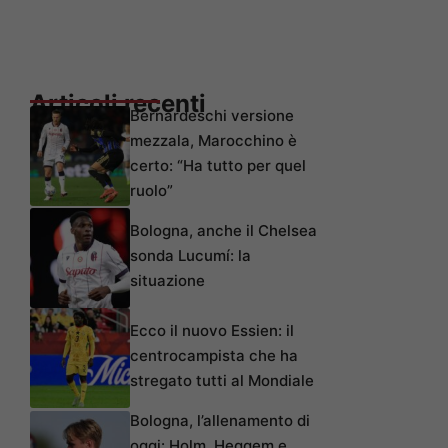
Articoli recenti
Bernardeschi versione
mezzala, Marocchino è
certo: “Ha tutto per quel
ruolo”
Bologna, anche il Chelsea
sonda Lucumí: la
situazione
Ecco il nuovo Essien: il
centrocampista che ha
stregato tutti al Mondiale
Bologna, l’allenamento di
oggi: Holm, Heggem e