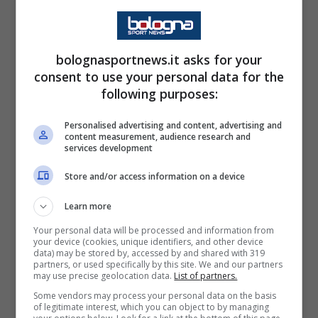
In crescita anche il valore di Jens
Odgaard
,
acquistato a titolo definitivo dal
Bologna
bolognasportnews.it asks for your
l’estate scorsa per 4.28 milioni e reinventato
consent to use your personal data for the
following purposes:
da Italiano come trequartista. Il classe 1999
danese è ormai imprescindibile per gli equilibri
Personalised advertising and content, advertising and
content measurement, audience research and
dei rossoblù, oltre che fondamentale nello
services development
sviluppo del gioco. Il lavoro del tecnico su di
Store and/or access information on a device
lui sta consegnando agli emiliani un giocatore
Learn more
completo capace di ricoprire più ruoli
Your personal data will be processed and information from
dell’attacco con la stessa dominanza tecnico-
your device (cookies, unique identifiers, and other device
data) may be stored by, accessed by and shared with 319
fisica. Il suo valore di mercato adesso può
partners, or used specifically by this site. We and our partners
may use precise geolocation data.
List of partners.
raggiungere i 10 milioni di euro.
Some vendors may process your personal data on the basis
of legitimate interest, which you can object to by managing