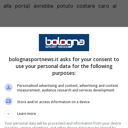
i alla porta) avrebbe potuto costare caro al
rrore a Verona
bolognasportnews.it asks for your consent to
ta perché sull’azione successiva
use your personal data for the following
accio di Lucumì e ci danno rigore
purposes:
on vengo nemmeno a parlare ai
Personalised advertising and content, advertising and content
ampa per la rabbia.
Se vogliamo
measurement, audience research and services development
ata classifica non possiamo
Store and/or access information on a device
.
La gestione di Thijs è cercare di
Learn more
 chiamato in causa deve dare
Your personal data will be processed and information from your device
(cookies, unique identifiers, and other device data) may be stored by,