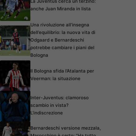
La Juventus cerca un terzino:
anche Juan Miranda in lista
Una rivoluzione all’insegna
dell’equilibrio: la nuova vita di
Odgaard e Bernardeschi
potrebbe cambiare i piani del
Bologna
Il Bologna sfida l’Atalanta per
Veerman: la situazione
Inter-Juventus: clamoroso
scambio in vista?
L’indiscrezione
Bernardeschi versione mezzala,
Marocchino è certo: “Ha tutto