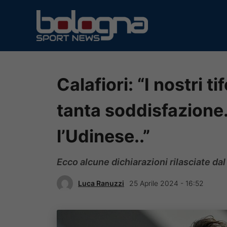
Vai
al
contenuto
Calafiori: “I nostri 
tanta soddisfazione.
l’Udinese..”
Ecco alcune dichiarazioni rilasciate da
Luca Ranuzzi
25 Aprile 2024 - 16:52