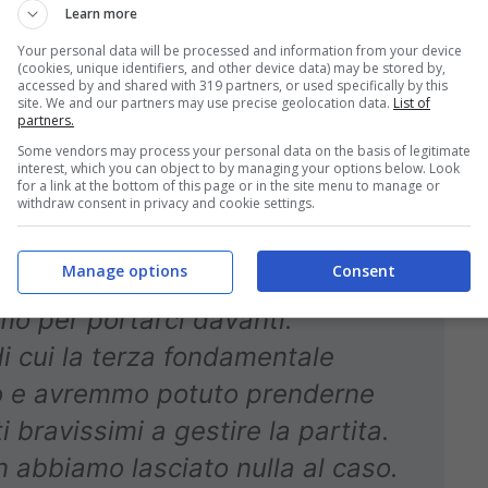
Learn more
Your personal data will be processed and information from your device
(cookies, unique identifiers, and other device data) may be stored by,
a alla Roma (ph.image-sport)
accessed by and shared with 319 partners, or used specifically by this
site. We and our partners may use precise geolocation data.
List of
partners.
ssist fornito a El Azzouzi e sulla
Some vendors may process your personal data on the basis of legitimate
interest, which you can object to by managing your options below. Look
for a link at the bottom of this page or in the site menu to manage or
withdraw consent in privacy and cookie settings.
Manage options
Consent
 l’ha fatto lui: ha segnato un goal
mo per portarci davanti.
di cui la terza fondamentale
o e avremmo potuto prenderne
i bravissimi a gestire la partita.
 abbiamo lasciato nulla al caso.