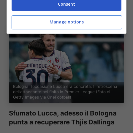
mercato dalla Serie A, come Savona o
Consent
Douglas Luiz (già ceduto dagli inglesi).
Manage options
Bologna, l’occasione Lucca era concreta. Il retroscena
dell’attaccante poi finito in Premier League (Foto di
Getty Images Via OneFootball)
Sfumato Lucca, adesso il Bologna
punta a recuperare Thjis Dallinga