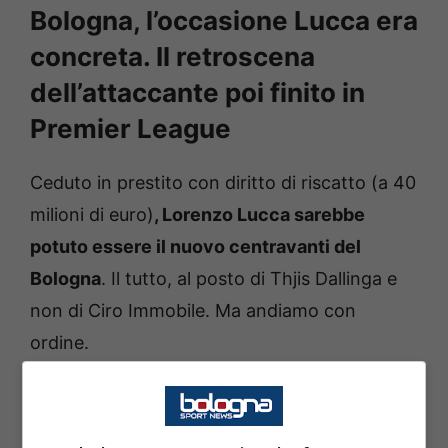
Bologna, l’occasione Lucca era
concreta. Il retroscena
dell’attaccante poi finito in
Premier League
Ceduto in prestito con diritto di riscatto (a 40
milioni di euro)
, Lorenzo Lucca sarebbe
potuto essere il nuovo centravanti del
Bologna
. Il tutto, al posto di Thjis Dallinga e
non di Ciro Immobile. Ma andiamo con
ordine.
Arrivato in estate al
Napoli
dall’Udinese come
vice
Lukaku
, in realtà la chance in azzurro