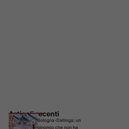
Articoli recenti
Bologna-Dallinga: un
binomio che non ha