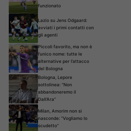
funzionato
Lazio su Jens Odgaard:
avviati i primi contatti con
gli agenti
Piccoli favorito, ma non è
l’unico nome: tutte le
alternative per l’attacco
del Bologna
Bologna, Lepore
sottolinea: “Non
abbandoneremo il
Dall’Ara”
Milan, Amorim non si
nasconde: “Vogliamo lo
scudetto”