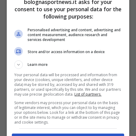
bolognasportnews.it asks for your
per l’attaccante di Moncalieri è stata molto
consent to use your personal data for the
limitata. L’infortunio molto complesso
following purposes:
rimediato dall’attaccante belga ex Inter ha
Personalised advertising and content, advertising and
infatti costretto il
Napoli
a tornare sul
content measurement, audience research and
services development
mercato,
quindi l’arrivo di Rasmus Hojlund
Store and/or access information on a device
c
he – nel giro di un paio di giorni – si è preso
la maglia da titolare
senza mai più lasciarla.
Learn more
Your personal data will be processed and information from
your device (cookies, unique identifiers, and other device
Per questo motivo, il centravanti ex Udinese è
data) may be stored by, accessed by and shared with 319
partners, or used specifically by this site. We and our partners
finito al centro del mercato in uscita della
may use precise geolocation data.
List of partners.
squadra durante questo mercato appena
Some vendors may process your personal data on the basis
of legitimate interest, which you can object to by managing
concluso, con la soluzione migliore per tutti
your options below. Look for a link at the bottom of this page
or in the site menu to manage or withdraw consent in privacy
che è poi stata trovata nel Forest, in Premier
and cookie settings.
League e sempre attenta alle opportunità di