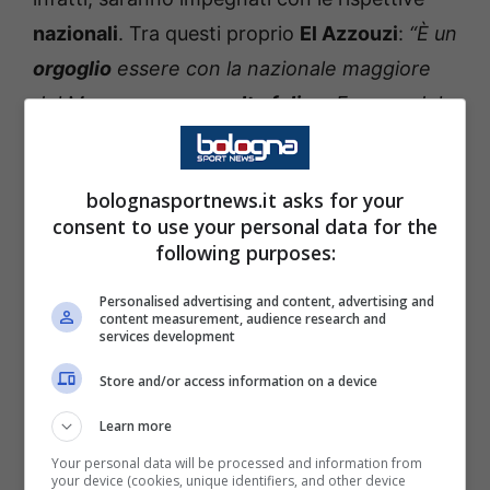
nazionali
. Tra questi proprio
El Azzouzi
:
“È un
orgoglio
essere con la nazionale maggiore
del Marocco, sono
molto felice
. Faremo del
nostro meglio per vincere queste due
partite
”
. Queste le parole di Oussama, alla
bolognasportnews.it asks for your
vigilia delle due partite che potrebbero
consent to use your personal data for the
segnare il suo
esordio
in nazionale maggiore.
following purposes:
Convocato per la prima volta dalla selezione
Personalised advertising and content, advertising and
maggiore marocchina, il centrocampista del
content measurement, audience research and
services development
Bologna, potrebbe scendere in campo in ben
Store and/or access information on a device
due occasioni, sabato contro la
Costa
d’Avorio
, in amichevole, o martedì contro la
Learn more
Liberia
, in un match valevole per le
Your personal data will be processed and information from
your device (cookies, unique identifiers, and other device
qualificazioni alla coppa d’Africa. L’ex Union