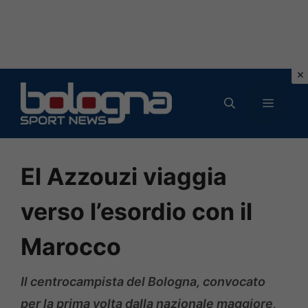
Vai
al
MENU
contenuto
El Azzouzi viaggia
verso l’esordio con il
Marocco
Il centrocampista del Bologna, convocato
per la prima volta dalla nazionale maggiore,