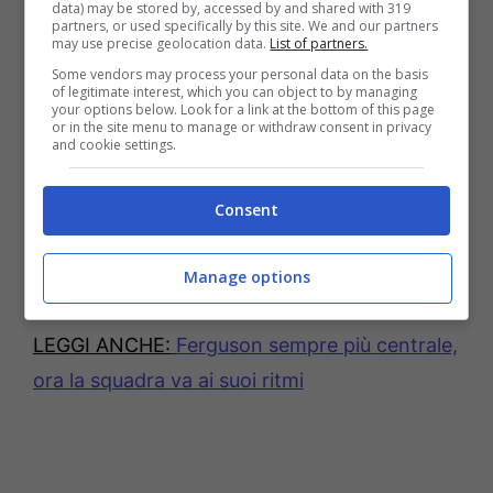
data) may be stored by, accessed by and shared with 319
partners, or used specifically by this site. We and our partners
Saint Gilloise farà
ritorno in Italia mercoledì
may use precise geolocation data.
List of partners.
prossimo
, tra gli ultimi. Insieme a lui
Orsolini
,
Some vendors may process your personal data on the basis
of legitimate interest, which you can object to by managing
Ferguson
e i due U21
Calafiori
e
Fabbian
. Gli
your options below. Look for a link at the bottom of this page
or in the site menu to manage or withdraw consent in privacy
altri, come ad esempio gli svizzeri
Freuler
,
and cookie settings.
Ndoye
e
Aebischer
, anche in virtù della
partita rinviata contro Israele, faranno rientro
Consent
prima. Stesso discorso per
Karlsson
,
Manage options
Skorupski
e
Moro
.
LEGGI ANCHE:
Ferguson sempre più centrale,
ora la squadra va ai suoi ritmi