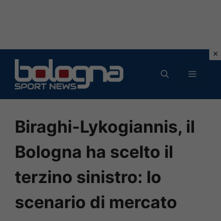
Vai
al
MENU
contenuto
Biraghi-Lykogiannis, il
Bologna ha scelto il
terzino sinistro: lo
scenario di mercato