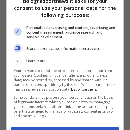
bolognasportnews.it asks for your
consent to use your personal data for the
Nonostante l’arrivo di Miranda, Lyko ha fatto
following purposes:
il suo anche in questa prima metà di stagione,
in cui ha vinto 16 duelli e servito 5 passaggi
Personalised advertising and content, advertising and
content measurement, audience research and
decisivi, come ricorda il Corriere dello Sport. I
services development
430 minuti giocati dall’esterno sinistro sono
Store and/or access information on a device
stati decisivi in occasione dell’assist per
Learn more
Lucumì in Champions League e anche a
Your personal data will be processed and information from
Monza, dove Lykogiannis ha propiziato la
your device (cookies, unique identifiers, and other device
data) may be stored by, accessed by and shared with 319
rete.
partners, or used specifically by this site. We and our partners
may use precise geolocation data.
List of partners.
Some vendors may process your personal data on the basis
Dunque, dopo Motta, il 31enne greco vuole
of legitimate interest, which you can object to by managing
your options below. Look for a link at the bottom of this page
convincere Vincenzo Italiano a contare su di
or in the site menu to manage or withdraw consent in privacy
and cookie settings.
lui per il resto della stagione, e chissà, magari
strappare anche un anno di rinnovo. E con