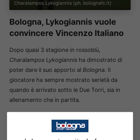
Charalampos Lykogiannis (ph. bolognafc.it)
Bologna, Lykogiannis vuole
convincere Vincenzo Italiano
Dopo quasi 3 stagione in rossoblù,
Charalampos Lykogiannis
ha dimostrato di
poter dare il suo apporto al
Bologna
. Il
giocatore ha sempre mostrato serietà da
quando è arrivato sotto le Due Torri, sia in
allenamento che in partita.
A circa 6 mesi dalla scadenza del suo
contratto, Joey Saputo e i vertici rossoblù si
interrogano sul futuro del terzino greco.