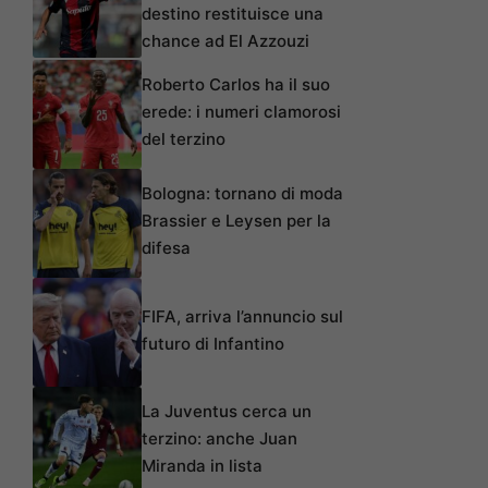
destino restituisce una
chance ad El Azzouzi
Roberto Carlos ha il suo
erede: i numeri clamorosi
del terzino
Bologna: tornano di moda
Brassier e Leysen per la
difesa
FIFA, arriva l’annuncio sul
futuro di Infantino
La Juventus cerca un
terzino: anche Juan
Miranda in lista