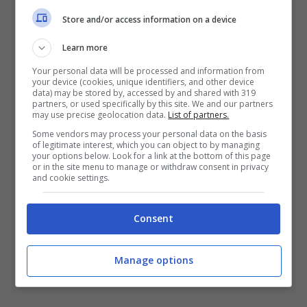
emozioni fortissime, sia
Store and/or access information on a device
delle grandi delusioni. Io ho
Learn more
avuto la fortuna e la
Your personal data will be processed and information from
your device (cookies, unique identifiers, and other device
sfortuna di provarle
data) may be stored by, accessed by and shared with 319
partners, or used specifically by this site. We and our partners
entrambe nella stessa
may use precise geolocation data.
List of partners.
Some vendors may process your personal data on the basis
stagione. Questo sarà
of legitimate interest, which you can object to by managing
your options below. Look for a link at the bottom of this page
anche uno stimolo a dare
or in the site menu to manage or withdraw consent in privacy
and cookie settings.
sempre il massimo
Consent
Su
Dallinga
e le differenze con
Manage options
Zirkzee