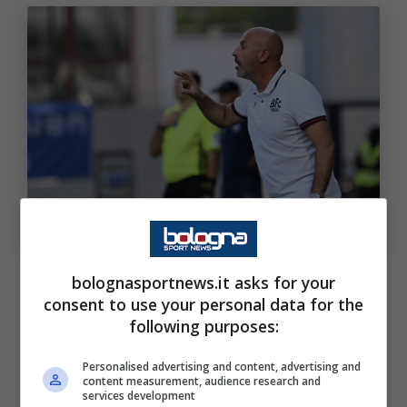
Vincenzo Italiano (ph. bolognafc.it)
Sulla delusione per la mancata
bolognasportnews.it asks for your
consent to use your personal data for the
convocazione all’Europeo
following purposes:
Personalised advertising and content, advertising and
content measurement, audience research and
services development
Nel calcio ci sono sia delle