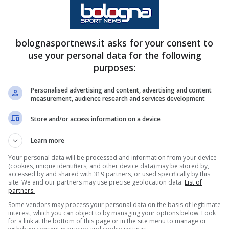
bolognasportnews.it asks for your consent to
use your personal data for the following
purposes:
Personalised advertising and content, advertising and content
measurement, audience research and services development
Store and/or access information on a device
Learn more
Your personal data will be processed and information from your device
(cookies, unique identifiers, and other device data) may be stored by,
accessed by and shared with 319 partners, or used specifically by this
site. We and our partners may use precise geolocation data.
List of
partners.
Some vendors may process your personal data on the basis of legitimate
interest, which you can object to by managing your options below. Look
 dal presidente Joey Saputo alle domande dei
for a link at the bottom of this page or in the site menu to manage or