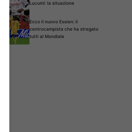
Lucumí: la situazione
Ecco il nuovo Essien: il
centrocampista che ha stregato
tutti al Mondiale