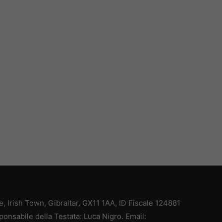
ce, Irish Town, Gibraltar, GX11 1AA, ID Fiscale 124881
ponsabile della Testata: Luca Nigro. Email: