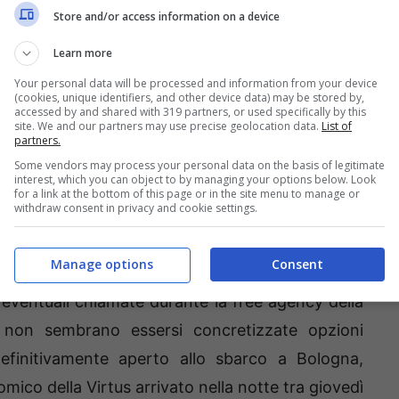
Store and/or access information on a device
e tempo il roster e per la casella di playmaker il
Learn more
ris Chiozza, giocatore del 1995 che nell’ultima
Your personal data will be processed and information from your device
(cookies, unique identifiers, and other device data) may be stored by,
oklyn Nets (4 punti e 2,9 assist di media) e dei
accessed by and shared with 319 partners, or used specifically by this
site. We and our partners may use precise geolocation data.
List of
tteristiche tecniche di Chiozza sono agilità,
partners.
nche una grande dedizione alla fase difensiva che
Some vendors may process your personal data on the basis of legitimate
interest, which you can object to by managing your options below. Look
ovic. Nella sua carriera il giocatore si è diviso
for a link at the bottom of this page or in the site menu to manage or
withdraw consent in privacy and cookie settings.
enze precedenti a Washington e Houston.
Manage options
Consent
iarato di essere interessato a continuare la sua
 eventuali chiamate durante la free agency della
 non sembrano essersi concretizzate opzioni
definitivamente aperto allo sbarco a Bologna,
mico della Virtus arrivato nella notte tra giovedì