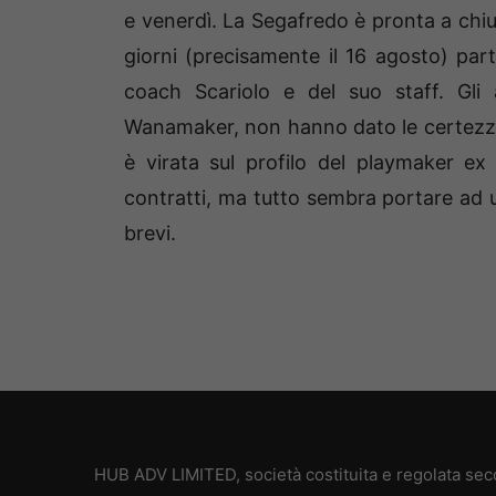
e venerdì. La Segafredo è pronta a chi
giorni (precisamente il 16 agosto) part
coach Scariolo e del suo staff. Gli a
Wanamaker, non hanno dato le certezze 
è virata sul profilo del playmaker e
contratti, ma tutto sembra portare ad u
brevi.
HUB ADV LIMITED, società costituita e regolata secon