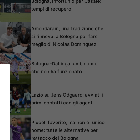
Bologna, infortunio per Casale: i
tempi di recupero
Amondarain, una tradizione che
si rinnova: a Bologna per fare
meglio di Nicolás Domínguez
Bologna-Dallinga: un binomio
che non ha funzionato
Lazio su Jens Odgaard: avviati i
primi contatti con gli agenti
Piccoli favorito, ma non è l’unico
nome: tutte le alternative per
l’attacco del Bologna