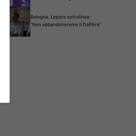
Bologna, Lepore sottolinea:
“Non abbandoneremo il Dall’Ara”