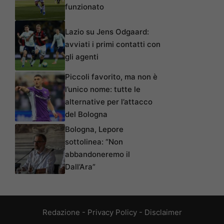
funzionato
Lazio su Jens Odgaard:
avviati i primi contatti con
gli agenti
Piccoli favorito, ma non è
l’unico nome: tutte le
alternative per l’attacco
del Bologna
Bologna, Lepore
sottolinea: “Non
abbandoneremo il
Dall’Ara”
Redazione
-
Privacy Policy
-
Disclaimer