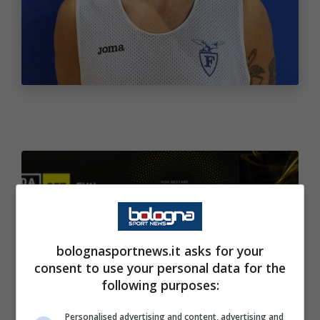
bolognasportnews.it asks for your
Repubblica:
Fantinelli 7.5, Italiano 7.5,
consent to use your personal data for the
Thornton 7, Aradori 7, Cucci 6.5, Barbante 6,
following purposes:
Paci 6, Panni 6, Davis 5
Personalised advertising and content, advertising and