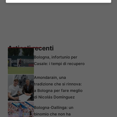
Articoli recenti
Bologna, infortunio per
Casale: i tempi di recupero
Amondarain, una
tradizione che si rinnova:
a Bologna per fare meglio
di Nicolás Domínguez
Bologna-Dallinga: un
binomio che non ha