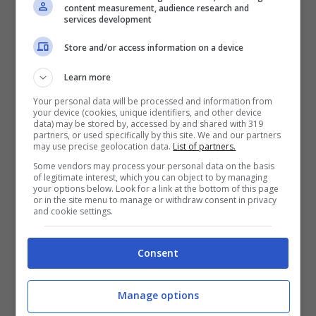
content measurement, audience research and
Corriere di Bologna:
Fantinelli 7, Italiano 7.5,
services development
Thornton 6.5, Aradori 7, Cucci 6.5, Barbante
Store and/or access information on a device
6, Paci s.v., Panni 6, Davis 5.
All
. Dalmonte 6.5
Learn more
Your personal data will be processed and information from
your device (cookies, unique identifiers, and other device
data) may be stored by, accessed by and shared with 319
partners, or used specifically by this site. We and our partners
LEGGI ANCHE:
Valli: “Ci sto ancora male per
may use precise geolocation data.
List of partners.
Some vendors may process your personal data on the basis
la retrocessione con la Virtus nel 2016.
of legitimate interest, which you can object to by managing
your options below. Look for a link at the bottom of this page
Fantinelli è fuori categoria”
or in the site menu to manage or withdraw consent in privacy
and cookie settings.
Consent
Manage options