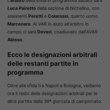
L’
arbitro
della sfida in programma sabato sarà
Luca Pairetto
della sezione di Nichelino, con
assistenti
Peretti
e
Colarossi
, quarto uomo
Marcenaro
. Al
VAR
in aiuto all
‘arbitro
in
campo ci sarà
Doveri
, coadiuvato dall’
AVAR
Abisso
.
Ecco le designazioni arbitrali
delle restanti partite in
programma
Oltre alla sfida tra Napoli e Bologna, vediamo
ora il resto delle designazioni arbitrali per le
altre partite della 36ª giornata di campionato.