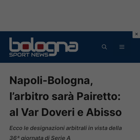
Vai
al
MENU
contenuto
Napoli-Bologna,
l’arbitro sarà Pairetto:
al Var Doveri e Abisso
Ecco le designazioni arbitrali in vista della
36ª giornata di Serie A