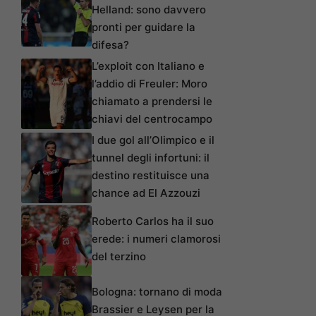
Helland: sono davvero
pronti per guidare la
difesa?
L’exploit con Italiano e
l’addio di Freuler: Moro
chiamato a prendersi le
chiavi del centrocampo
I due gol all’Olimpico e il
tunnel degli infortuni: il
destino restituisce una
chance ad El Azzouzi
Roberto Carlos ha il suo
erede: i numeri clamorosi
del terzino
Bologna: tornano di moda
Brassier e Leysen per la