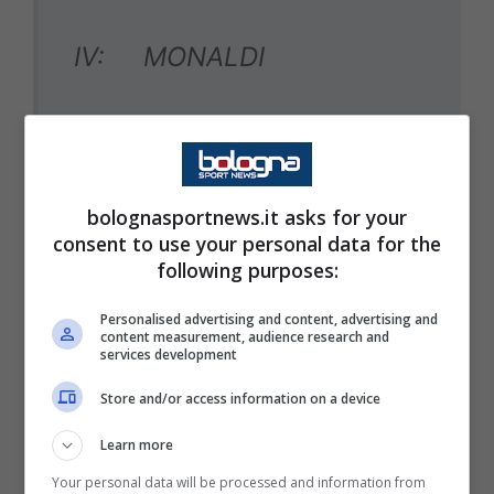
IV: MONALDI
VAR: CHIFFI
AVAR: FABBRI
bolognasportnews.it asks for your
consent to use your personal data for the
following purposes:
Personalised advertising and content, advertising and
content measurement, audience research and
services development
GENOA – SASSUOLO
h.
15.00
Store and/or access information on a device
Learn more
MARIANI
Your personal data will be processed and information from