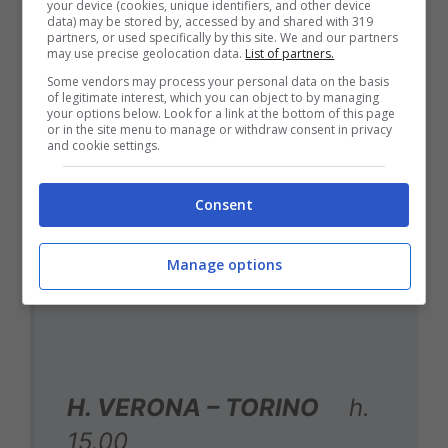
your device (cookies, unique identifiers, and other device
data) may be stored by, accessed by and shared with 319
partners, or used specifically by this site. We and our partners
COSTANZO – CECCONI
may use precise geolocation data.
List of partners.
Some vendors may process your personal data on the basis
of legitimate interest, which you can object to by managing
your options below. Look for a link at the bottom of this page
IV: GUALTIERI
or in the site menu to manage or withdraw consent in privacy
and cookie settings.
VAR: MARINI
Consent
AVAR: DI BELLO
Manage options
H. VERONA – TORINO
h.
15.00