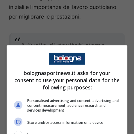
iniziali e l’importanza del lavoro quotidiano
per migliorare le prestazioni.
A livello di risultati siamo
stati positivi. Non è una
sorpresa per me perché
bolognasportnews.it asks for your
conosco bene il gruppo e lo
consent to use your personal data for the
staff tecnico. È stato
following purposes:
difficile lavorare nei primi
Personalised advertising and content, advertising and
tre mesi senza avere
content measurement, audience research and
services development
continuità, ma adesso vedo
Store and/or access information on a device
una crescita individuale e