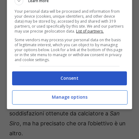
Learn more
collettiva. Vogliamo portare
Your personal data will be processed and information from
a casa un risultato positivo
your device (cookies, unique identifiers, and other device
data) may be stored by, accessed by and shared with 319
domani e conquistare un
partners, or used specifically by this site. We and our partners
may use precise geolocation data.
List of partners.
trofeo che ci permetterà di
Some vendors may process your personal data on the basis
giocare in Europa la
of legitimate interest, which you can object to by managing
your options below. Look for a link at the bottom of this page
prossima stagione
or in the site menu to manage or withdraw consent in privacy
and cookie settings.
Consent
Le sfide personali all’Olimpico
Manage options
Il tecnico portoghese ha ricordato anche le
soddisfazioni ottenute da calciatore a
San
Siro
, ma ha precisato che ora l’obiettivo è un
altro.