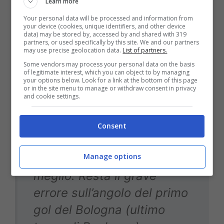
Learn more
tenuto conto del livello di
Your personal data will be processed and information from
elettricità che c’era: gara
your device (cookies, unique identifiers, and other device
data) may be stored by, accessed by and shared with 319
scorbutica, nervosa,
partners, or used specifically by this site. We and our partners
may use precise geolocation data.
List of partners.
sporca, non semplice.
Some vendors may process your personal data on the basis
Alcune scelte lasciano
of legitimate interest, which you can object to by managing
your options below. Look for a link at the bottom of this page
qualche perplessità. Si
or in the site menu to manage or withdraw consent in privacy
and cookie settings.
accende una mischia per
un “non fallo” di El
Consent
Shaarawy su Miranda,
Manage options
poteva essere gestito
meglio. Resta il grave
errore sull’angolo del primo
gol del Bologna (ultimo