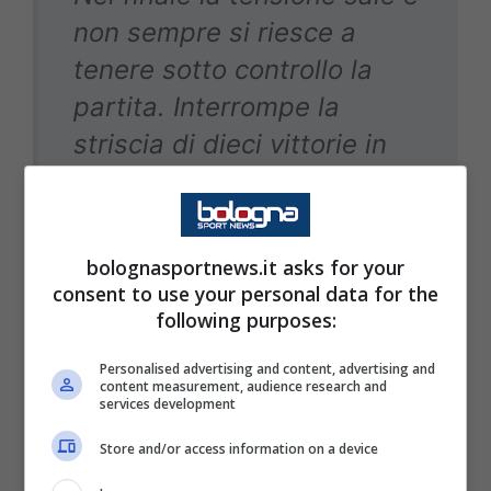
non sempre si riesce a
tenere sotto controllo la
partita. Interrompe la
striscia di dieci vittorie in
altrettante partite che la
Roma vantava con lui.
bolognasportnews.it asks for your
consent to use your personal data for the
following purposes:
Corriere dello Sport – Stadio:
Personalised advertising and content, advertising and
content measurement, audience research and
services development
Non brillantissima la partita
Store and/or access information on a device
di Manganiello, ma va