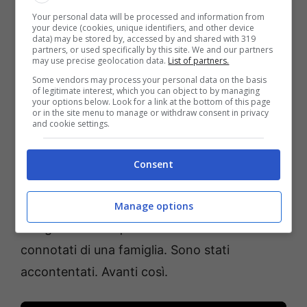
spartiacque è stato superato, ribadiamolo, in
Your personal data will be processed and information from
your device (cookies, unique identifiers, and other device
maniera importante. I tifosi chiedono
data) may be stored by, accessed by and shared with 319
partners, or used specifically by this site. We and our partners
l’Europa, Motta si impone di dare sempre il
may use precise geolocation data.
List of partners.
massimo: è l’allenatore giusto per questa
Some vendors may process your personal data on the basis
of legitimate interest, which you can object to by managing
squadra e per questa piazza, questa
your options below. Look for a link at the bottom of this page
or in the site menu to manage or withdraw consent in privacy
percezione viene confermata in ogni
and cookie settings.
momento e in ogni gesto che compie, perché
l’esplosione di gioia al fischio finale è la
Consent
conferma di quanto ci tenga a questa causa.
Dei tifosi come quelli del Bologna avevano
Manage options
bisogno di una squadra che avesse i
connotati di una famiglia. Sono stati
accontentati. Avanti così.