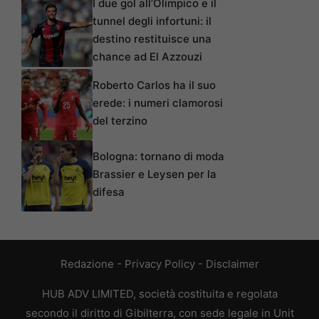
I due gol all’Olimpico e il
tunnel degli infortuni: il
destino restituisce una
chance ad El Azzouzi
Roberto Carlos ha il suo
erede: i numeri clamorosi
del terzino
Bologna: tornano di moda
Brassier e Leysen per la
difesa
Redazione
-
Privacy Policy
-
Disclaimer
HUB ADV LIMITED, società costituita e regolata
secondo il diritto di Gibilterra, con sede legale in Unit