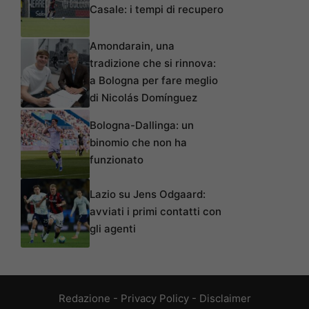
Casale: i tempi di recupero
Amondarain, una
tradizione che si rinnova:
a Bologna per fare meglio
di Nicolás Domínguez
Bologna-Dallinga: un
binomio che non ha
funzionato
Lazio su Jens Odgaard:
avviati i primi contatti con
gli agenti
Redazione
-
Privacy Policy
-
Disclaimer