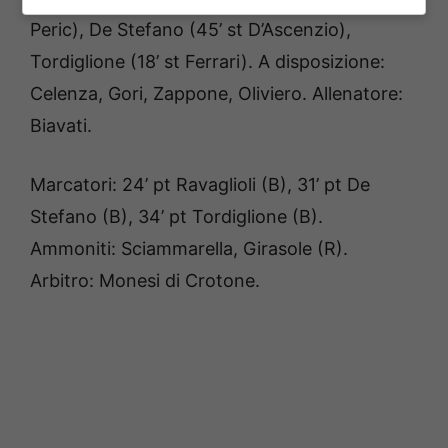
Peric), De Stefano (45’ st D’Ascenzio),
Tordiglione (18’ st Ferrari). A disposizione:
Celenza, Gori, Zappone, Oliviero. Allenatore:
Biavati.
Marcatori: 24’ pt Ravaglioli (B), 31’ pt De
Stefano (B), 34’ pt Tordiglione (B).
Ammoniti: Sciammarella, Girasole (R).
Arbitro: Monesi di Crotone.