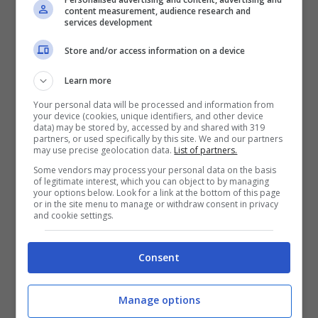
Verona.
content measurement, audience research and
services development
Il tabellino della gara
Store and/or access information on a device
Reggina – Bologna 0-3
Learn more
Your personal data will be processed and information from
Reggina: Sciammarella, Villari, Bombaci (12’ st
your device (cookies, unique identifiers, and other device
data) may be stored by, accessed by and shared with 319
Marcianò), Morra, Girasole (17’ st Curulla),
partners, or used specifically by this site. We and our partners
may use precise geolocation data.
List of partners.
Simonetta (1’ st Gatto), Simeone (1’ st
Some vendors may process your personal data on the basis
of legitimate interest, which you can object to by managing
Desalvo), La Fauci, Antoci, Cracchiolo, Arditi
your options below. Look for a link at the bottom of this page
or in the site menu to manage or withdraw consent in privacy
(26’ st Seck). A disposizione: Lagonigro,
and cookie settings.
Marte, Farcomeni, Cuscinà. Allenatore: Zito.
Consent
Bologna: Pessina, Barbaro (45’ st Di
Pasquazio), Nesi, Gian (34’ st Camiciottoli),
Manage options
Zilio, Soldà, Lai, Gattor, Ravaglioli (34’ st