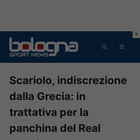
Vai
al
MENU
contenuto
Scariolo, indiscrezione
dalla Grecia: in
trattativa per la
panchina del Real