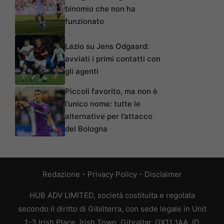
binomio che non ha
funzionato
Lazio su Jens Odgaard:
avviati i primi contatti con
gli agenti
Piccoli favorito, ma non è
l’unico nome: tutte le
alternative per l’attacco
del Bologna
Redazione
-
Privacy Policy
-
Disclaimer
HUB ADV LIMITED, società costituita e regolata
secondo il diritto di Gibilterra, con sede legale in Unit
1-3 Irish Place, Irish Town, Gibraltar, GX11 1AA, ID