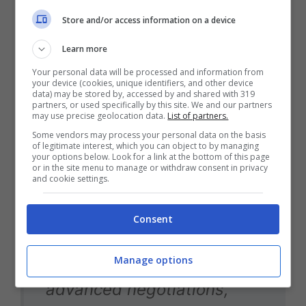
facendo bene, aggiungerei un pò più di
Store and/or access information on a device
fisicità e…
”
Learn more
Your personal data will be processed and information from
Il Tweet su Scariolo
your device (cookies, unique identifiers, and other device
data) may be stored by, accessed by and shared with 319
partners, or used specifically by this site. We and our partners
may use precise geolocation data.
List of partners.
Some vendors may process your personal data on the basis
Sergio Scariolo is currently
of legitimate interest, which you can object to by managing
your options below. Look for a link at the bottom of this page
or in the site menu to manage or withdraw consent in privacy
the frontrunner for Real
and cookie settings.
Madrid’s bench for the
upcoming season.
Consent
Manage options
The two sides are in
advanced negotiations,