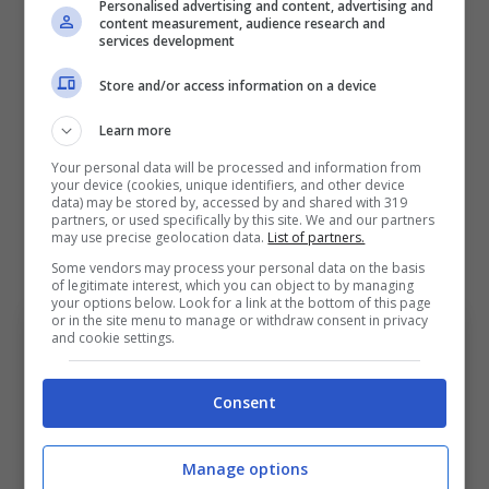
Personalised advertising and content, advertising and
ancora riusciti a portare giovamento al
content measurement, audience research and
services development
rendimento del calciatore. A dovere di
cronaca è però giusto sottolineare come
Store and/or access information on a device
l’exploit del Toto
Castro
non stia certamente
Learn more
favorendo la crescita e l’ambientamento di
Your personal data will be processed and information from
your device (cookies, unique identifiers, and other device
Dallinga
. Nonostante ciò però c’è un dato che
data) may be stored by, accessed by and shared with 319
partners, or used specifically by this site. We and our partners
puo’ far ben sperare tutto l’ambiente
may use precise geolocation data.
List of partners.
rossoblù…
Some vendors may process your personal data on the basis
of legitimate interest, which you can object to by managing
your options below. Look for a link at the bottom of this page
or in the site menu to manage or withdraw consent in privacy
and cookie settings.
Consent
Manage options