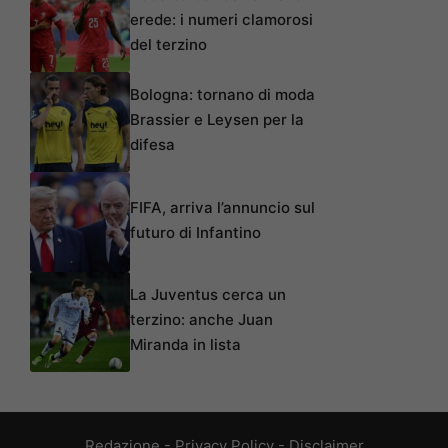
erede: i numeri clamorosi
del terzino
Bologna: tornano di moda
Brassier e Leysen per la
difesa
FIFA, arriva l’annuncio sul
futuro di Infantino
La Juventus cerca un
terzino: anche Juan
Miranda in lista
Redazione
-
Privacy Policy
-
Disclaimer