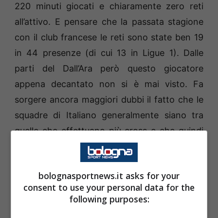
220 minuti giocati e chiaramente zero reti
all’attivo. E pensare che la passata stagione
con il club francese le reti sono state ben 19
in 44 presenze (di cui 13 in Ligue 1). Dalle
parti del Dall’Ara però questo giocatore
appena decantato non si è mai visto. Fa
sorgere ancora maggiori dubbi il fatto che le
squadre di Italiano generalmente siano tra
quelle che effettuano più cross e che quindi
sia il contesto ideale per esprimere al
massimo le caratteristiche del giocatore. Ma
bolognasportnews.it asks for your
nonostante il tecnico stia confermando
consent to use your personal data for the
questa statistica anche in Emilia (i rossoblù
following purposes:
sono infatti sesti per cross tentati), non si è