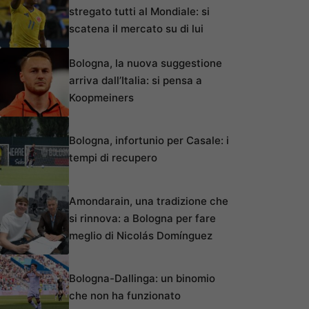
stregato tutti al Mondiale: si
scatena il mercato su di lui
Bologna, la nuova suggestione
arriva dall’Italia: si pensa a
Koopmeiners
Bologna, infortunio per Casale: i
tempi di recupero
Amondarain, una tradizione che
si rinnova: a Bologna per fare
meglio di Nicolás Domínguez
Bologna-Dallinga: un binomio
che non ha funzionato