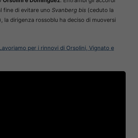
no
Orsolini e Dominguez
. Entrambi gli accordi
 fine di evitare uno
Svanberg bis
(ceduto la
, la dirigenza rossoblu ha deciso di muoversi
avoriamo per i rinnovi di Orsolini, Vignato e