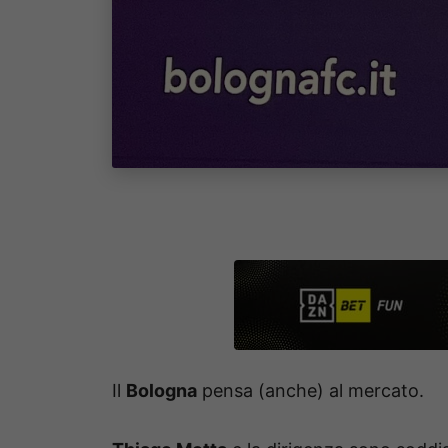
Il
Bologna
pensa (anche) al mercato.