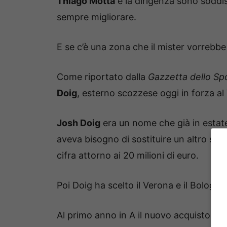
Thiago Motta
e la dirigenza sono soddisf
sempre migliorare.
E se c’è una zona che il mister vorrebbe
Come riportato dalla
Gazzetta dello Sp
Doig
, esterno scozzese oggi in forza a
Josh Doig
era un nome che già in estat
aveva bisogno di sostituire un altro scoz
cifra attorno ai 20 milioni di euro.
Poi Doig ha scelto il Verona e il Bologn
Al primo anno in A il nuovo acquisto degl