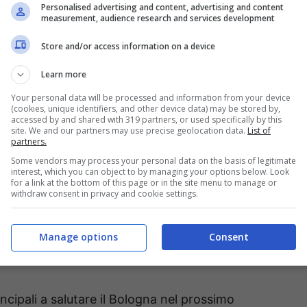
 stato meno impattante del previsto per il
Personalised advertising and content, advertising and content
measurement, audience research and services development
di campionato ha messo a referto 2 gol in 9
Store and/or access information on a device
Learn more
osservate, e Josh Doig è un nome che è tornato
Your personal data will be processed and information from your device
(cookies, unique identifiers, and other device data) may be stored by,
accessed by and shared with 319 partners, or used specifically by this
site. We and our partners may use precise geolocation data.
List of
partners.
Some vendors may process your personal data on the basis of legitimate
interest, which you can object to by managing your options below. Look
for a link at the bottom of this page or in the site menu to manage or
ologna sono segnati i nomi di
Toni Lato
, esterno
withdraw consent in privacy and cookie settings.
so non avrebbe problemi a mandare in prestito;
nan e
Sebastian Jorgensen
, ala mancina del
Manage options
Consent
rincipali a salutare il Bologna nel prossimo