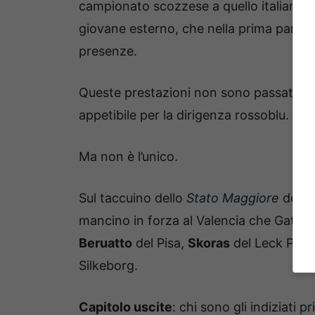
campionato scozzese a quello italiano è
giovane esterno, che nella prima parte 
presenze.
Queste prestazioni non sono passate in
appetibile per la dirigenza rossoblu.
Ma non è l’unico.
Sul taccuino dello
S
tato Maggior
e
del B
mancino in forza al Valencia che Gattu
Beruatto
del Pisa,
Skoras
del Leck Poz
Silkeborg.
Capitolo uscite
: chi sono gli indiziati p