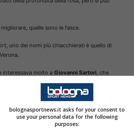
atti della profondità della rosa, però si può
 migliorare, quelle sono le fasce.
ort
, uno dei nomi più chiacchierati è quello di
l Verona.
e interessava molto a
Giovanni Sartori
, che
zese, quell’
Hickey
ceduto al Brentford per una
bolognasportnews.it asks for your consent to
a ha arruolato
Cambiaso e Lykogiannis
.
use your personal data for the following
purposes:
i scaligeri sta facendo molto bene. Il salto dal