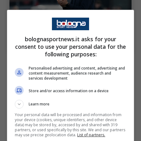
bolognasportnews.it asks for your
Thiago Motta (ph. Image Sport)
consent to use your personal data for the
following purposes:
Il futuro di Thiago Motta e la
Personalised advertising and content, advertising and
scelta dell’eventuale nuovo
content measurement, audience research and
services development
allenatore
Store and/or access information on a device
Massimo
Paganin
continua a parlare del
Learn more
Bologna
, soffermandosi sul possibile addio di
Your personal data will be processed and information from
your device (cookies, unique identifiers, and other device
Thiago
Motta
e sulla scelta dell’eventuale
data) may be stored by, accessed by and shared with 319
partners, or used specifically by this site. We and our partners
nuovo allenatore, soprattutto in vista della
may use precise geolocation data.
List of partners.
Champions del prossimo anno. Ecco le sue