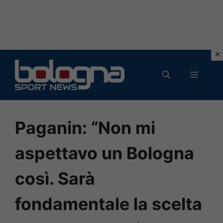
Vai
al
MENU
contenuto
Paganin: “Non mi
aspettavo un Bologna
così. Sarà
fondamentale la scelta